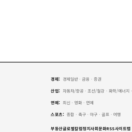
경제:
경제일반
·
금융
·
증권
산업:
자동차/항공
·
조선/철강
·
화학/에너지
연예:
최신
·
영화
·
연예
스포츠:
종합
·
축구
·
야구
·
골프
·
여행
부동산
글로벌
칼럼
정치
사회
문화
RSS
사이트맵