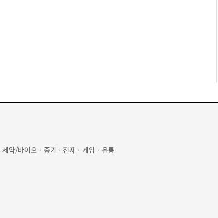
·
제약/바이오
·
중기
·
전자
·
게임
·
유통