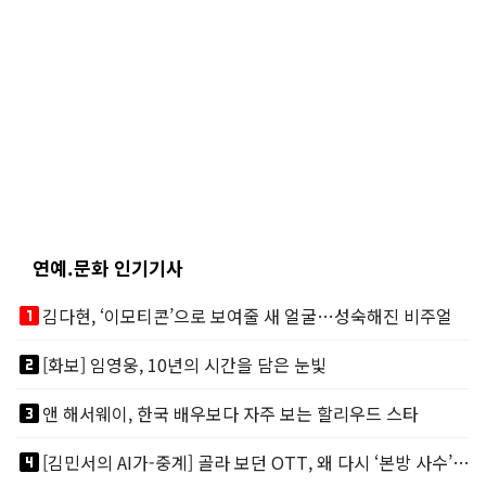
연예.문화 인기기사
looks_one
김다현, ‘이모티콘’으로 보여줄 새 얼굴…성숙해진 비주얼
looks_two
[화보] 임영웅, 10년의 시간을 담은 눈빛
looks_3
앤 해서웨이, 한국 배우보다 자주 보는 할리우드 스타
looks_4
[김민서의 AI가-중계] 골라 보던 OTT, 왜 다시 ‘본방 사수’를 부르나