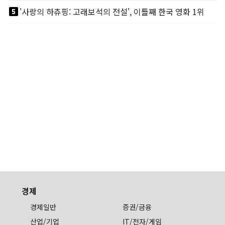
looks_5
'사랑의 하츄핑: 고래보석의 전설', 이틀째 한국 영화 1위
경제
경제일반
증권/금융
산업/기업
IT/전자/게임