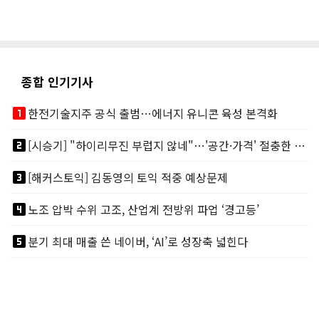
종합 인기기사
looks_one
한전기술지주 공식 출범…에너지 유니콘 육성 본격화
looks_two
[시승기] "하이리무진 부럽지 않네"…'공간·가격' 절충한 카니발 하이루프
looks_3
[해커스토익] 김동영의 토익 적중 예상문제
looks_4
노조 압박 수위 고조, 산업계 전방위 파업 ‘경고등’
looks_5
분기 최대 매출 쓴 네이버, ‘AI’로 성장축 넓힌다