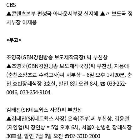
CBS
▲콘텐츠본부 편성국 아나운서부장 신지혜 ▲〃 보도국 정
치부장 이재웅
<부고>
조영국(GBN강원방송 보도제작국장) 씨 부친상
▲조영국(GBN강원방송 보도제작국장)씨 부친상, 지용애
(춘천소양초교 수석교사)씨 시부상 = 6일 오후 1시20분, 춘
천 호반장례식장 3호실, 발인 8일 오전 8시, ☎ 033-252-
0046, 033-254-9104
김태진(SK네트웍스 사장)씨 부친상
▲김태진(SK네트웍스 사장) 은숙(주부)씨 부친상, 김윤철
(자영업)씨 장인상 = 5일 오후 6시, 서울아산병원 장례식장
30호실, 발인 7월 8일 오전 ☎02-3010-2000