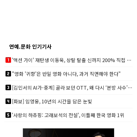
연예.문화 인기기사
looks_one
'액션 가이' 재탄생 이동욱, 상탈 탈출 신까지 200% 직접 소화
looks_two
"영화 '귀향'은 반일 영화 아니다, 과거 직면해야 한다"
looks_3
[김민서의 AI가-중계] 골라 보던 OTT, 왜 다시 ‘본방 사수’를 부르나
looks_4
[화보] 임영웅, 10년의 시간을 담은 눈빛
looks_5
'사랑의 하츄핑: 고래보석의 전설', 이틀째 한국 영화 1위