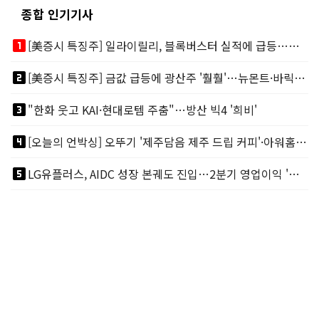
종합 인기기사
looks_one
[美증시 특징주] 일라이릴리, 블록버스터 실적에 급등…마운자로 매출 폭발
looks_two
[美증시 특징주] 금값 급등에 광산주 '훨훨'…뉴몬트·바릭마이닝 주도
looks_3
"한화 웃고 KAI·현대로템 주춤"…방산 빅4 '희비'
looks_4
[오늘의 언박싱] 오뚜기 '제주담음 제주 드립 커피'·아워홈 ‘갓석박지’ 外
looks_5
LG유플러스, AIDC 성장 본궤도 진입…2분기 영업이익 '역대 최대'