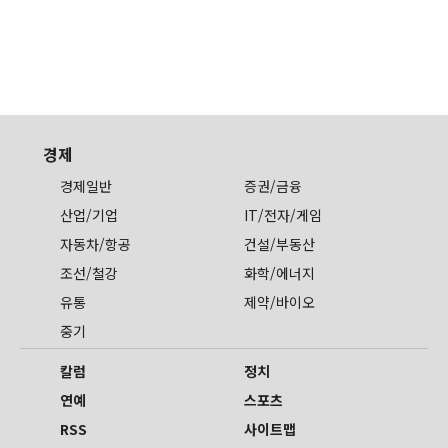
경제
경제일반
증권/금융
산업/기업
IT/전자/게임
자동차/항공
건설/부동산
조선/철강
화학/에너지
유통
제약/바이오
중기
칼럼
정치
연예
스포츠
RSS
사이트맵