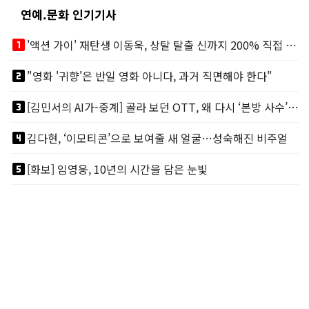
연예.문화 인기기사
looks_one
'액션 가이' 재탄생 이동욱, 상탈 탈출 신까지 200% 직접 소화
looks_two
"영화 '귀향'은 반일 영화 아니다, 과거 직면해야 한다"
looks_3
[김민서의 AI가-중계] 골라 보던 OTT, 왜 다시 ‘본방 사수’를 부르나
looks_4
김다현, ‘이모티콘’으로 보여줄 새 얼굴…성숙해진 비주얼
looks_5
[화보] 임영웅, 10년의 시간을 담은 눈빛