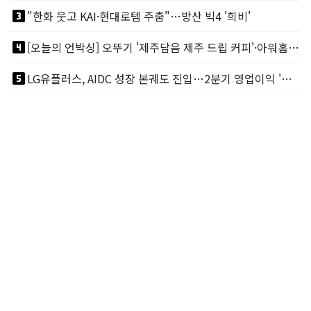
looks_3
"한화 웃고 KAI·현대로템 주춤"…방산 빅4 '희비'
looks_4
[오늘의 언박싱] 오뚜기 '제주담음 제주 드립 커피'·아워홈 ‘갓석박지’ 外
looks_5
LG유플러스, AIDC 성장 본궤도 진입…2분기 영업이익 '역대 최대'