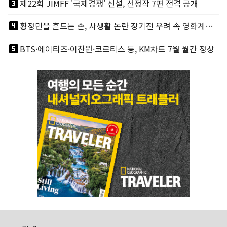
looks_3
제22회 JIMFF '국제경쟁' 신설, 선정작 7편 전격 공개
looks_4
황정민을 흔드는 손, 사생활 논란 장기전 우려 속 영화계도 리스크
looks_5
BTS·에이티즈·이찬원·코르티스 등, KM차트 7월 월간 정상