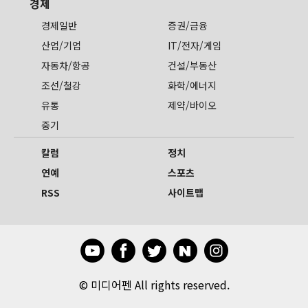
경제
경제일반
증권/금융
산업/기업
IT/전자/게임
자동차/항공
건설/부동산
조선/철강
화학/에너지
유통
제약/바이오
중기
칼럼
정치
연예
스포츠
RSS
사이트맵
©
미디어펜 All rights reserved.