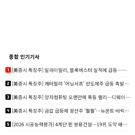
종합 인기기사
looks_one
[美증시 특징주] 일라이릴리, 블록버스터 실적에 급등…마운자로 매출 폭발
looks_two
[美증시 특징주] 캐터필러 '어닝서프' 반도체주 급등 촉발…"AI 데이터센터 건설 강력"
looks_3
[美증시 특징주] 양자컴퓨팅 오랜만에 폭등 랠리…디웨이브·아이온큐 주도
looks_4
[美증시 특징주] 금값 급등에 광산주 '훨훨'…뉴몬트·바릭마이닝 주도
looks_5
[2026 시공능력평가] 4계단 뛴 쌍용건설…19위 도약 배경엔 ‘재무체력’