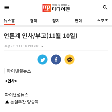
menu
search
뉴스홈
경제
정치
연예
스포츠
언론계 인사/부고(11월 10일)
|
수정 2013-11-10 19:12:03
파이낸셜뉴스
<인사>
파이낸셜뉴스
▲ 논설주간 양승득