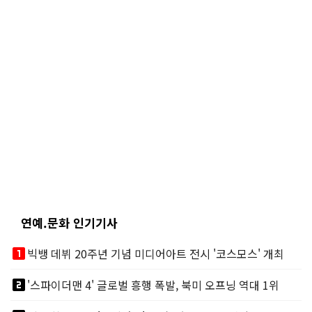
연예.문화 인기기사
looks_one
빅뱅 데뷔 20주년 기념 미디어아트 전시 '코스모스' 개최
looks_two
'스파이더맨 4' 글로벌 흥행 폭발, 북미 오프닝 역대 1위