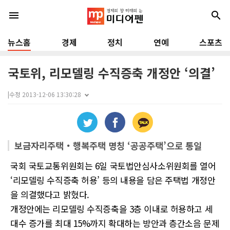
menu
search
뉴스홈
경제
정치
연예
스포츠
국토위, 리모델링 수직증축 개정안 ‘의결’
|
수정 2013-12-06 13:30:28
보금자리주택‧행복주택 명칭 ‘공공주택’으로 통일
국회 국토교통위원회는 6일 국토법안심사소위원회를 열어
‘리모델링 수직증축 허용’ 등의 내용을 담은 주택법 개정안
을 의결했다고 밝혔다.
개정안에는 리모델링 수직증축을 3층 이내로 허용하고 세
대수 증가를 최대 15%까지 확대하는 방안과 층간소음 문제