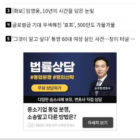
looks_3
[화보] 임영웅, 10년의 시간을 담은 눈빛
looks_4
글로벌급 기대 무색해진 '호프', 500만도 가물가물
looks_5
'그것이 알고 싶다' 통영 60대 여성 살인 사건…장미 터널 아래 킬러, 누구냐 넌?