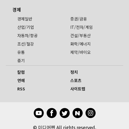
경제
경제일반
증권/금융
산업/기업
IT/전자/게임
자동차/항공
건설/부동산
조선/철강
화학/에너지
유통
제약/바이오
중기
칼럼
정치
연예
스포츠
RSS
사이트맵
©
미디어펜 All rights reserved.