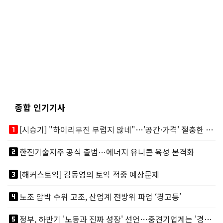
종합 인기기사
looks_one
[시승기] "하이리무진 부럽지 않네"…'공간·가격' 절충한 카니발 하이루프
looks_two
한전기술지주 공식 출범…에너지 유니콘 육성 본격화
looks_3
[해커스토익] 김동영의 토익 적중 예상문제
looks_4
노조 압박 수위 고조, 산업계 전방위 파업 ‘경고등’
looks_5
정부, 하반기 '노동과 진짜 성장' 선언…중견기업계는 '경영 불확실성' 우려