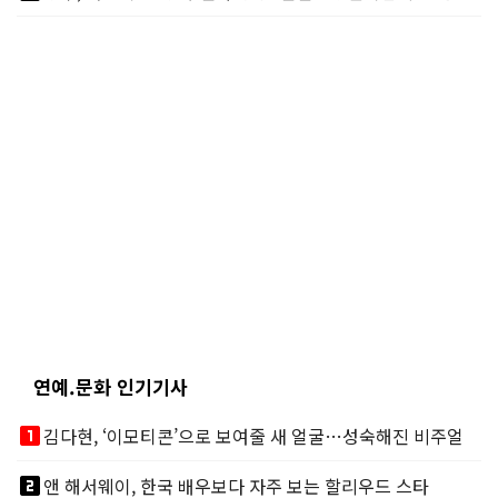
연예.문화 인기기사
looks_one
김다현, ‘이모티콘’으로 보여줄 새 얼굴…성숙해진 비주얼
looks_two
앤 해서웨이, 한국 배우보다 자주 보는 할리우드 스타