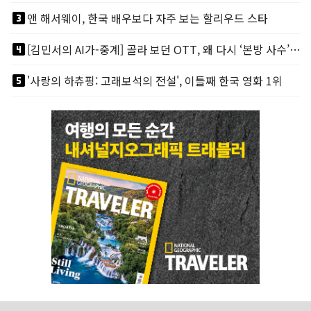
looks_3
앤 해서웨이, 한국 배우보다 자주 보는 할리우드 스타
looks_4
[김민서의 AI가-중계] 골라 보던 OTT, 왜 다시 ‘본방 사수’를 부르나
looks_5
'사랑의 하츄핑: 고래보석의 전설', 이틀째 한국 영화 1위