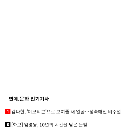
연예.문화 인기기사
looks_one
김다현, ‘이모티콘’으로 보여줄 새 얼굴…성숙해진 비주얼
looks_two
[화보] 임영웅, 10년의 시간을 담은 눈빛