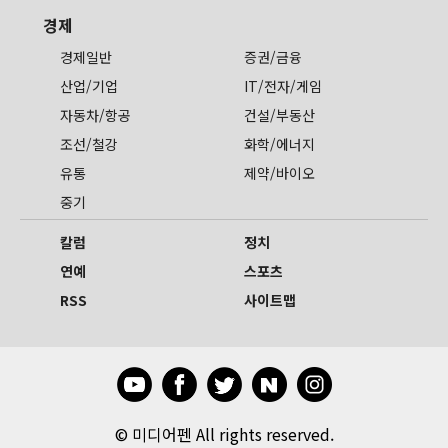
경제
경제일반
증권/금융
산업/기업
IT/전자/게임
자동차/항공
건설/부동산
조선/철강
화학/에너지
유통
제약/바이오
중기
칼럼
정치
연예
스포츠
RSS
사이트맵
©
미디어펜 All rights reserved.