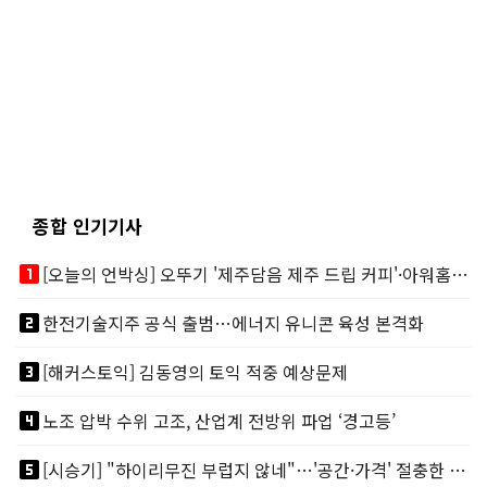
종합 인기기사
looks_one
[오늘의 언박싱] 오뚜기 '제주담음 제주 드립 커피'·아워홈 ‘갓석박지’ 外
looks_two
한전기술지주 공식 출범…에너지 유니콘 육성 본격화
looks_3
[해커스토익] 김동영의 토익 적중 예상문제
looks_4
노조 압박 수위 고조, 산업계 전방위 파업 ‘경고등’
looks_5
[시승기] "하이리무진 부럽지 않네"…'공간·가격' 절충한 카니발 하이루프