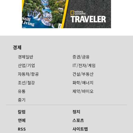
경제
경제일반
증권/금융
산업/기업
IT/전자/게임
자동차/항공
건설/부동산
조선/철강
화학/에너지
유통
제약/바이오
중기
칼럼
정치
연예
스포츠
RSS
사이트맵