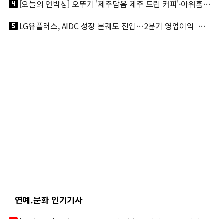
looks_4
[오늘의 언박싱] 오뚜기 '제주담음 제주 드립 커피'·아워홈 ‘갓석박지’ 外
looks_5
LG유플러스, AIDC 성장 본궤도 진입…2분기 영업이익 '역대 최대'
연예.문화 인기기사