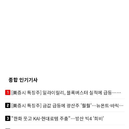
종합 인기기사
looks_one
[美증시 특징주] 일라이릴리, 블록버스터 실적에 급등…마운자로 매출 폭발
looks_two
[美증시 특징주] 금값 급등에 광산주 '훨훨'…뉴몬트·바릭마이닝 주도
looks_3
"한화 웃고 KAI·현대로템 주춤"…방산 빅4 '희비'