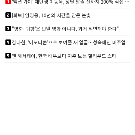
looks_one
'액션 가이' 재탄생 이동욱, 상탈 탈출 신까지 200% 직접 소화
looks_two
[화보] 임영웅, 10년의 시간을 담은 눈빛
looks_3
"영화 '귀향'은 반일 영화 아니다, 과거 직면해야 한다"
looks_4
김다현, ‘이모티콘’으로 보여줄 새 얼굴…성숙해진 비주얼
looks_5
앤 해서웨이, 한국 배우보다 자주 보는 할리우드 스타