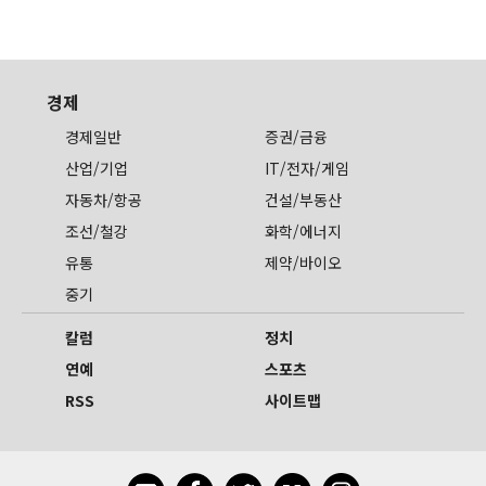
경제
경제일반
증권/금융
산업/기업
IT/전자/게임
자동차/항공
건설/부동산
조선/철강
화학/에너지
유통
제약/바이오
중기
칼럼
정치
연예
스포츠
RSS
사이트맵