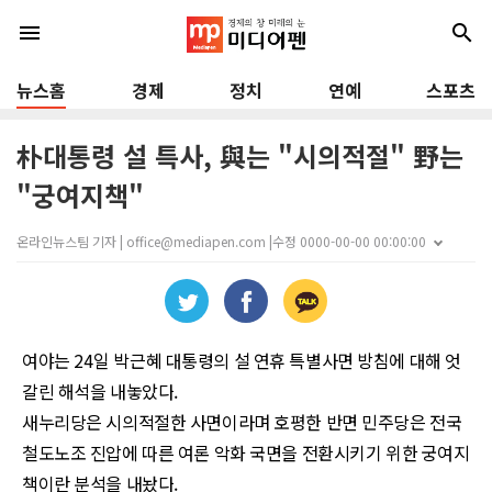
menu
search
뉴스홈
경제
정치
연예
스포츠
朴대통령 설 특사, 與는 "시의적절" 野는
"궁여지책"
온라인뉴스팀 기자 | office@mediapen.com |
수정 0000-00-00 00:00:00
여야는
24
일 박근혜 대통령의 설 연휴 특별사면 방침에 대해 엇
갈린 해석을 내놓았다
.
새누리당은 시의적절한 사면이라며 호평한 반면 민주당은 전국
철도노조 진압에 따른 여론 악화 국면을 전환시키기 위한 궁여지
책이란 분석을 내놨다
.