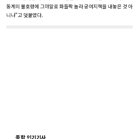
동계의 불호령에 그야말로 화들짝 놀라 궁여지책을 내놓은 것 아
니냐
"
고 덧붙였다.
종합 인기기사