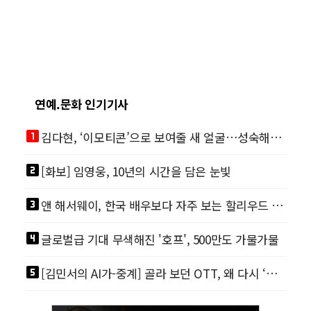
연예.문화 인기기사
looks_one
김다현, ‘이모티콘’으로 보여줄 새 얼굴…성숙해진 비주얼
looks_two
[화보] 임영웅, 10년의 시간을 담은 눈빛
looks_3
앤 해서웨이, 한국 배우보다 자주 보는 할리우드 스타
looks_4
글로벌급 기대 무색해진 '호프', 500만도 가물가물
looks_5
[김민서의 AI가-중계] 골라 보던 OTT, 왜 다시 ‘본방 사수’를 부르나