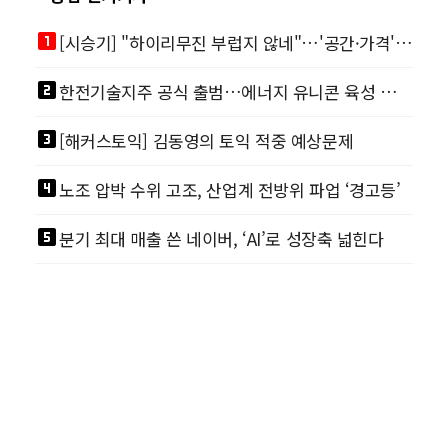
looks_one
[시승기] "하이리무진 부럽지 않네"…'공간·가격' 절충한 카니발 하이루프
looks_two
한전기술지주 공식 출범…에너지 유니콘 육성 본격화
looks_3
[해커스토익] 김동영의 토익 적중 예상문제
looks_4
노조 압박 수위 고조, 산업계 전방위 파업 ‘경고등’
looks_5
분기 최대 매출 쓴 네이버, ‘AI’로 성장축 넓힌다