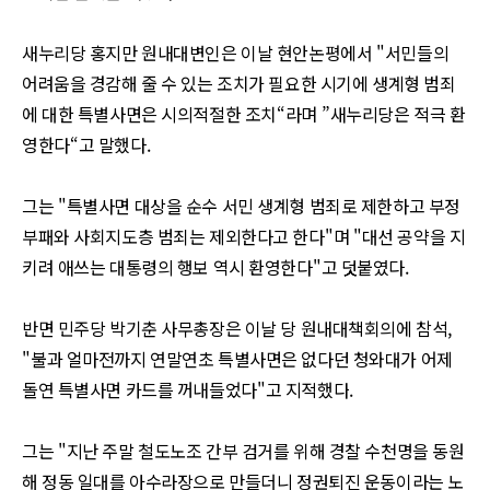
새누리당 홍지만 원내대변인은 이날 현안논평에서
"
서민들의
어려움을 경감해 줄 수 있는 조치가 필요한 시기에 생계형 범죄
에 대한 특별사면은 시의적절한 조치
“
라며
”
새누리당은 적극 환
영한다
“
고 말했다
.
그는
"
특별사면 대상을 순수 서민 생계형 범죄로 제한하고 부정
부패와 사회지도층 범죄는 제외한다고 한다
"
며
"
대선 공약을 지
키려 애쓰는 대통령의 행보 역시 환영한다
"
고 덧붙였다
.
반면 민주당 박기춘 사무총장은 이날 당 원내대책회의에 참석
,
"
불과 얼마전까지 연말연초 특별사면은 없다던 청와대가 어제
돌연 특별사면 카드를 꺼내들었다
"
고 지적했다
.
그는
"
지난 주말 철도노조 간부 검거를 위해 경찰 수천명을 동원
해 정동 일대를 아수라장으로 만들더니 정권퇴진 운동이라는 노