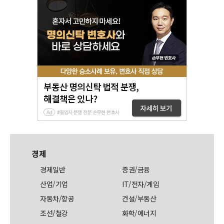
경제
경제일반
증권/금융
산업/기업
IT/전자/게임
자동차/항공
건설/부동산
조선/철강
화학/에너지