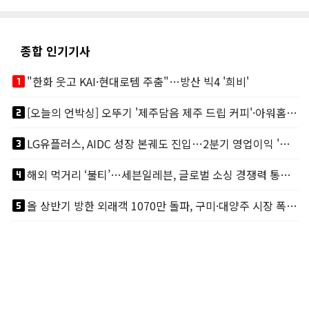
종합 인기기사
looks_one
"한화 웃고 KAI·현대로템 주춤"…방산 빅4 '희비'
looks_two
[오늘의 언박싱] 오뚜기 '제주담음 제주 드립 커피'·아워홈 ‘갓석박지’ 外
looks_3
LG유플러스, AIDC 성장 본궤도 진입…2분기 영업이익 '역대 최대'
looks_4
해외 먹거리 ‘불티’…세븐일레븐, 글로벌 소싱 경쟁력 통했다
looks_5
올 상반기 방한 외래객 1070만 돌파, 구미·대양주 시장 폭발적 성장