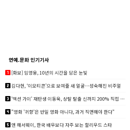
연예.문화 인기기사
looks_one
[화보] 임영웅, 10년의 시간을 담은 눈빛
looks_two
김다현, ‘이모티콘’으로 보여줄 새 얼굴…성숙해진 비주얼
looks_3
'액션 가이' 재탄생 이동욱, 상탈 탈출 신까지 200% 직접 소화
looks_4
"영화 '귀향'은 반일 영화 아니다, 과거 직면해야 한다"
looks_5
앤 해서웨이, 한국 배우보다 자주 보는 할리우드 스타