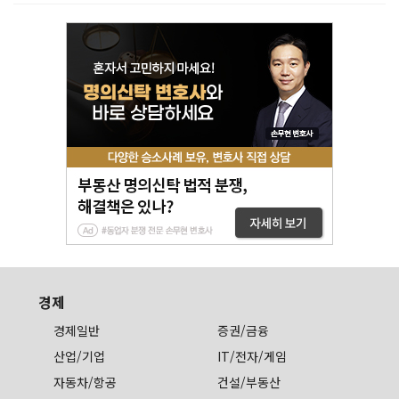
경제
경제일반
증권/금융
산업/기업
IT/전자/게임
자동차/항공
건설/부동산