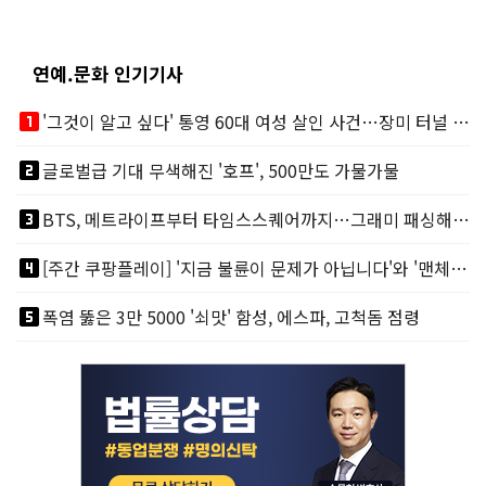
연예.문화 인기기사
looks_one
'그것이 알고 싶다' 통영 60대 여성 살인 사건…장미 터널 아래 킬러, 누구냐 넌?
looks_two
글로벌급 기대 무색해진 '호프', 500만도 가물가물
looks_3
BTS, 메트라이프부터 타임스스퀘어까지…그래미 패싱해도 미 대륙 꿀꺽
looks_4
[주간 쿠팡플레이] '지금 불륜이 문제가 아닙니다'와 '맨체스터 시티 VS 아틀레티코 마드리드 빅매치'
looks_5
폭염 뚫은 3만 5000 '쇠맛' 함성, 에스파, 고척돔 점령