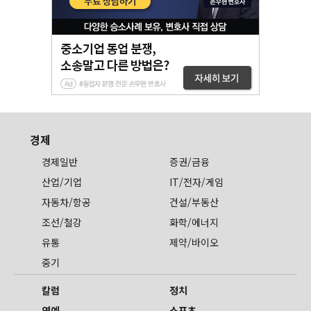
경제
경제일반
증권/금융
산업/기업
IT/전자/게임
자동차/항공
건설/부동산
조선/철강
화학/에너지
유통
제약/바이오
중기
칼럼
정치
연예
스포츠