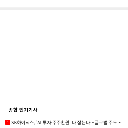
종합 인기기사
looks_one
SK하이닉스, 'AI 투자·주주환원' 다 잡는다…글로벌 주도권 굳히기