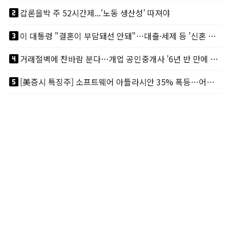
looks_two
갑론을박 주 52시간제...'노동 생산성' 따져야
looks_3
이 대통령 "결혼이 부담돼선 안돼"…대출·세제 등 '신혼 걸림돌' 제거
looks_4
거래절벽에 찬바람 분다…개업 공인중개사 '6년 반 만에 최저'
looks_5
[美증시 특징주] 소프트웨어 아틀라시안 35% 폭등…어닝서프, 투자의견 줄줄이 상향