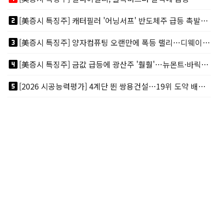
looks_two
[美증시 특징주] 캐터필러 '어닝서프' 반도체주 급등 촉발…"AI 데이터센터 건설 강력"
looks_3
[美증시 특징주] 양자컴퓨팅 오랜만에 폭등 랠리…디웨이브·아이온큐 주도
looks_4
[美증시 특징주] 금값 급등에 광산주 '훨훨'…뉴몬트·바릭마이닝 주도
looks_5
[2026 시공능력평가] 4계단 뛴 쌍용건설…19위 도약 배경엔 ‘재무체력’