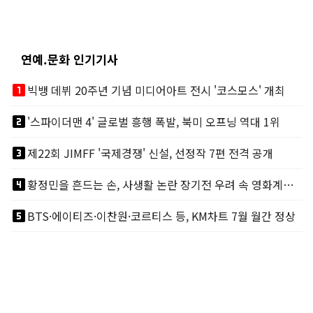
연예.문화 인기기사
looks_one
빅뱅 데뷔 20주년 기념 미디어아트 전시 '코스모스' 개최
looks_two
'스파이더맨 4' 글로벌 흥행 폭발, 북미 오프닝 역대 1위
looks_3
제22회 JIMFF '국제경쟁' 신설, 선정작 7편 전격 공개
looks_4
황정민을 흔드는 손, 사생활 논란 장기전 우려 속 영화계도 리스크
looks_5
BTS·에이티즈·이찬원·코르티스 등, KM차트 7월 월간 정상