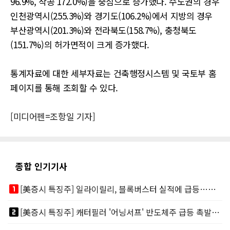
96.9%, 착공 172.0%)을 중심으로 증가했다. 수도권의 경우
인천광역시(255.3%)와 경기도(106.2%)에서 지방의 경우
부산광역시(201.3%)와 전라북도(158.7%), 충청북도
(151.7%)의 허가면적이 크게 증가했다.
통계자료에 대한 세부자료는 건축행정시스템 및 국토부 홈
페이지를 통해 조회할 수 있다.
[미디어펜=조항일 기자]
종합 인기기사
looks_one
[美증시 특징주] 일라이릴리, 블록버스터 실적에 급등…마운자로 매출 폭발
looks_two
[美증시 특징주] 캐터필러 '어닝서프' 반도체주 급등 촉발…"AI 데이터센터 건설 강력"