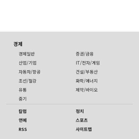
경제
경제일반
증권/금융
산업/기업
IT/전자/게임
자동차/항공
건설/부동산
조선/철강
화학/에너지
유통
제약/바이오
중기
칼럼
정치
연예
스포츠
RSS
사이트맵