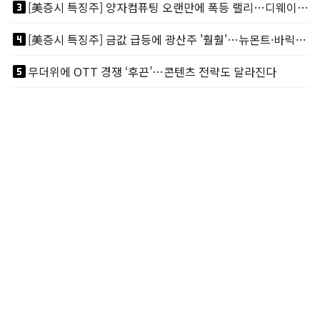
looks_3
[美증시 특징주] 양자컴퓨팅 오랜만에 폭등 랠리…디웨이브·아이온큐 주도
looks_4
[美증시 특징주] 금값 급등에 광산주 '훨훨'…뉴몬트·바릭마이닝 주도
looks_5
무더위에 OTT 경쟁 ‘후끈’…콘텐츠 전략도 달라진다