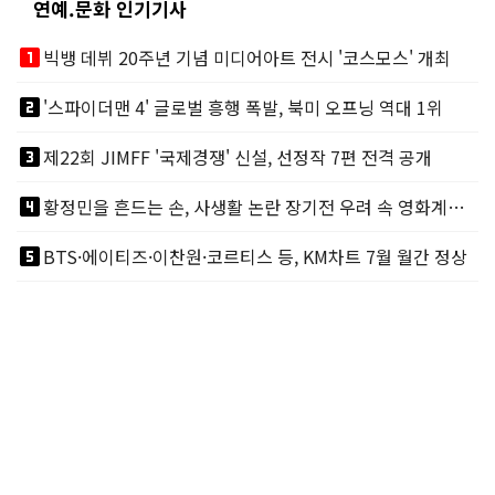
연예.문화 인기기사
looks_one
빅뱅 데뷔 20주년 기념 미디어아트 전시 '코스모스' 개최
looks_two
'스파이더맨 4' 글로벌 흥행 폭발, 북미 오프닝 역대 1위
looks_3
제22회 JIMFF '국제경쟁' 신설, 선정작 7편 전격 공개
looks_4
황정민을 흔드는 손, 사생활 논란 장기전 우려 속 영화계도 리스크
looks_5
BTS·에이티즈·이찬원·코르티스 등, KM차트 7월 월간 정상