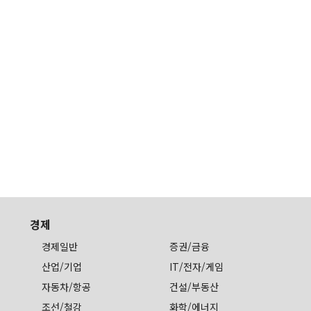
경제
경제일반
증권/금융
산업/기업
IT/전자/게임
자동차/항공
건설/부동산
조선/철강
화학/에너지