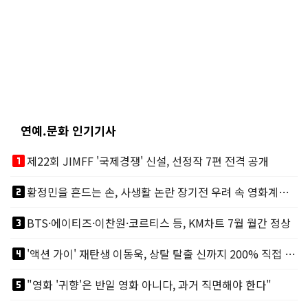
연예.문화 인기기사
looks_one
제22회 JIMFF '국제경쟁' 신설, 선정작 7편 전격 공개
looks_two
황정민을 흔드는 손, 사생활 논란 장기전 우려 속 영화계도 리스크
looks_3
BTS·에이티즈·이찬원·코르티스 등, KM차트 7월 월간 정상
looks_4
'액션 가이' 재탄생 이동욱, 상탈 탈출 신까지 200% 직접 소화
looks_5
"영화 '귀향'은 반일 영화 아니다, 과거 직면해야 한다"