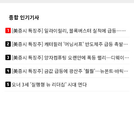
종합 인기기사
looks_one
[美증시 특징주] 일라이릴리, 블록버스터 실적에 급등…마운자로 매출 폭발
looks_two
[美증시 특징주] 캐터필러 '어닝서프' 반도체주 급등 촉발…"AI 데이터센터 건설 강력"
looks_3
[美증시 특징주] 양자컴퓨팅 오랜만에 폭등 랠리…디웨이브·아이온큐 주도
looks_4
[美증시 특징주] 금값 급등에 광산주 '훨훨'…뉴몬트·바릭마이닝 주도
looks_5
오너 3세 '실행형 뉴 리더십' 시대 연다