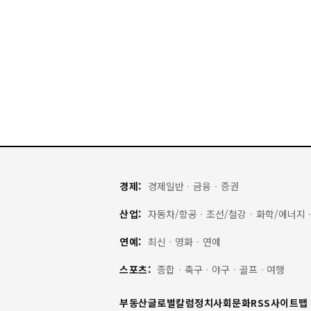
경제:
경제일반
·
금융
·
증권
산업:
자동차/항공
·
조선/철강
·
화학/에너지
연예:
최신
·
영화
·
연예
스포츠:
종합
·
축구
·
야구
·
골프
·
여행
부동산
글로벌
칼럼
정치
사회
문화
RSS
사이트맵