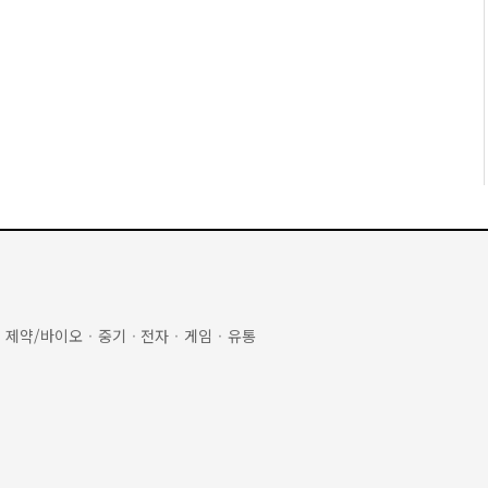
·
제약/바이오
·
중기
·
전자
·
게임
·
유통