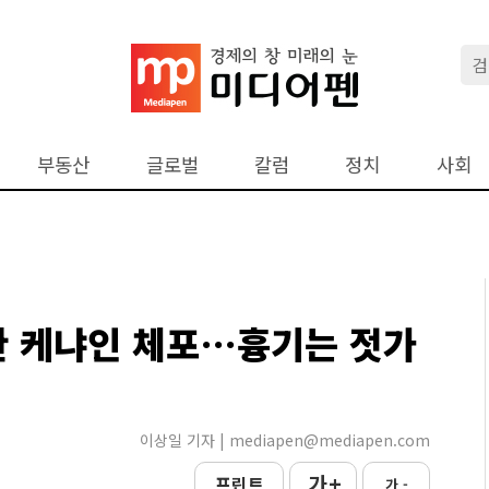
부동산
글로벌
칼럼
정치
사회
한 케냐인 체포…흉기는 젓가
이상일 기자 | mediapen@mediapen.com
가 +
프린트
가 -