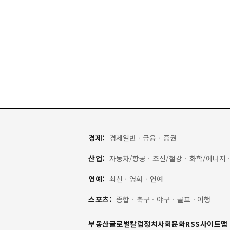
경제:
경제일반
·
금융
·
증권
산업:
자동차/항공
·
조선/철강
·
화학/에너지
연예:
최신
·
영화
·
연예
스포츠:
종합
·
축구
·
야구
·
골프
·
여행
부동산
글로벌
칼럼
정치
사회
문화
RSS
사이트맵