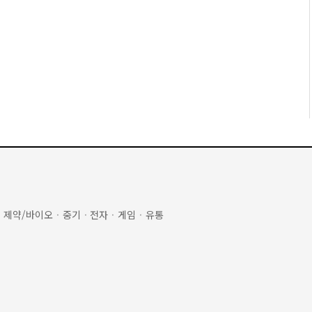
·
제약/바이오
·
중기
·
전자
·
게임
·
유통