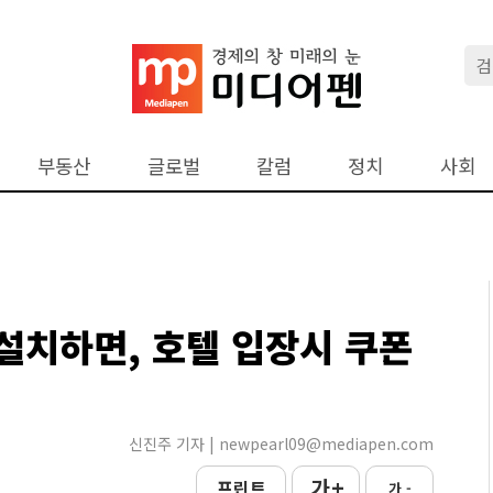
부동산
글로벌
칼럼
정치
사회
설치하면, 호텔 입장시 쿠폰
신진주 기자 | newpearl09@mediapen.com
가 +
프린트
가 -