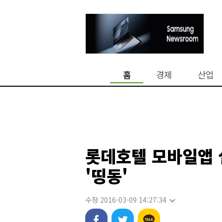
홈
경제
산업
롯데호텔 모바일앱 
'띵동'
수정 2016-03-09 14:27:34