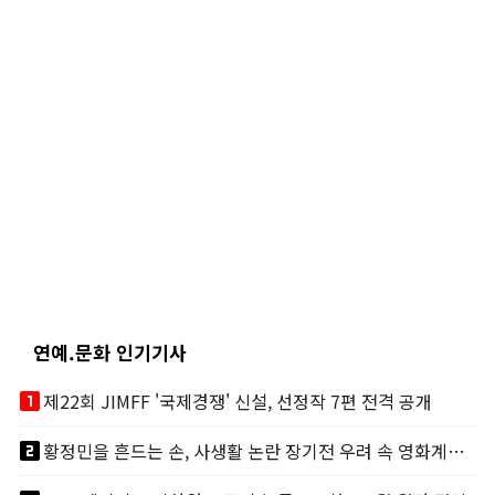
연예.문화 인기기사
looks_one
제22회 JIMFF '국제경쟁' 신설, 선정작 7편 전격 공개
looks_two
황정민을 흔드는 손, 사생활 논란 장기전 우려 속 영화계도 리스크