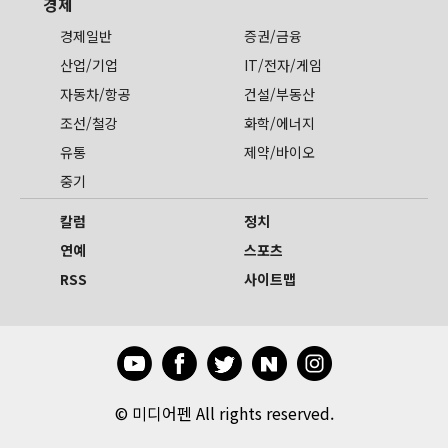
경제
경제일반
증권/금융
산업/기업
IT/전자/게임
자동차/항공
건설/부동산
조선/철강
화학/에너지
유통
제약/바이오
중기
칼럼
정치
연예
스포츠
RSS
사이트맵
©
미디어펜 All rights reserved.