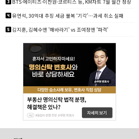
looks_3
BTS·에이티즈·이찬원·코르티스 등, KM차트 7월 월간 정상
looks_4
유연석, 30억대 추징 세금 불복 ‘기각’…과세 취소 실패
looks_5
김지훈, 김혜수엔 '해바라기' vs 조여정엔 '파격'