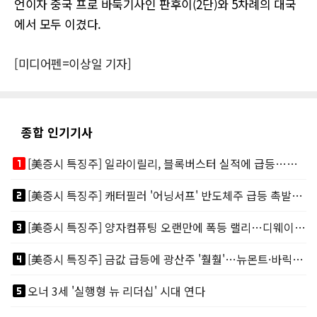
언이자 중국 프로 바둑기사인 판후이(2단)와 5차례의 대국
에서 모두 이겼다.
[미디어펜=이상일 기자]
종합 인기기사
looks_one
[美증시 특징주] 일라이릴리, 블록버스터 실적에 급등…마운자로 매출 폭발
looks_two
[美증시 특징주] 캐터필러 '어닝서프' 반도체주 급등 촉발…"AI 데이터센터 건설 강력"
looks_3
[美증시 특징주] 양자컴퓨팅 오랜만에 폭등 랠리…디웨이브·아이온큐 주도
looks_4
[美증시 특징주] 금값 급등에 광산주 '훨훨'…뉴몬트·바릭마이닝 주도
looks_5
오너 3세 '실행형 뉴 리더십' 시대 연다