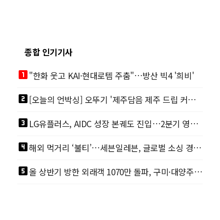
종합 인기기사
looks_one
"한화 웃고 KAI·현대로템 주춤"…방산 빅4 '희비'
looks_two
[오늘의 언박싱] 오뚜기 '제주담음 제주 드립 커피'·아워홈 ‘갓석박지’ 外
looks_3
LG유플러스, AIDC 성장 본궤도 진입…2분기 영업이익 '역대 최대'
looks_4
해외 먹거리 ‘불티’…세븐일레븐, 글로벌 소싱 경쟁력 통했다
looks_5
올 상반기 방한 외래객 1070만 돌파, 구미·대양주 시장 폭발적 성장