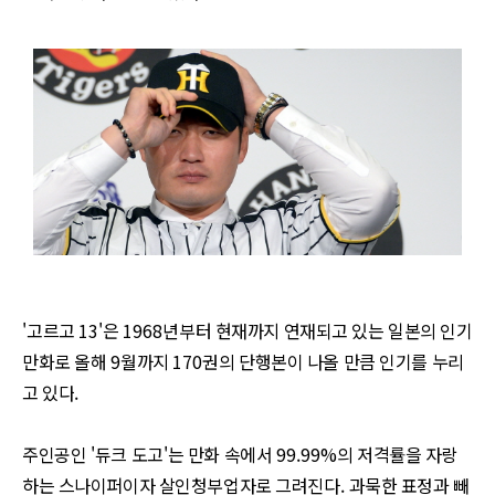
'
고르고
13'
은
1968
년부터 현재까지 연재되고 있는 일본의 인기
만화로 올해
9
월까지
170
권의 단행본이 나올 만큼 인기를 누리
고 있다
.
주인공인
'
듀크 도고
'
는 만화 속에서
99.99%
의 저격률을 자랑
하는 스나이퍼이자 살인청부업자로 그려진다
.
과묵한 표정과 빼