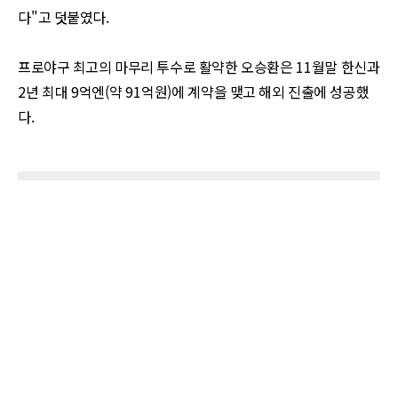
다
"
고 덧붙였다
.
프로야구 최고의 마무리 투수로 활약한 오승환은
11
월말 한신과
2
년 최대
9
억엔
(
약
91
억원
)
에 계약을 맺고 해외 진출에 성공했
다
.