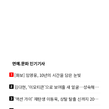
연예.문화 인기기사
looks_one
[화보] 임영웅, 10년의 시간을 담은 눈빛
looks_two
김다현, ‘이모티콘’으로 보여줄 새 얼굴…성숙해진 비주얼
looks_3
'액션 가이' 재탄생 이동욱, 상탈 탈출 신까지 200% 직접 소화