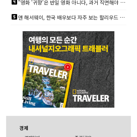
looks_4
"영화 '귀향'은 반일 영화 아니다, 과거 직면해야 한다"
looks_5
앤 해서웨이, 한국 배우보다 자주 보는 할리우드 스타
경제