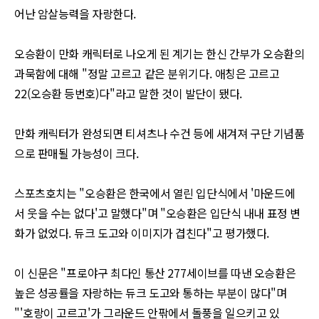
어난 암살능력을 자랑한다
.
오승환이 만화 캐릭터로 나오게 된 계기는 한신 간부가 오승환의
과묵함에 대해
"
정말 고르고 같은 분위기다
.
애칭은 고르고
22(
오승환 등번호
)
다
"
라고 말한 것이 발단이 됐다
.
만화 캐릭터가 완성되면 티셔츠나 수건 등에 새겨져 구단 기념품
으로 판매될 가능성이 크다
.
스포츠호치는
"
오승환은 한국에서 열린 입단식에서
'
마운드에
서 웃을 수는 없다
'
고 말했다
"
며
"
오승환은 입단식 내내 표정 변
화가 없었다
.
듀크 도고와 이미지가 겹친다
"
고 평가했다
.
이 신문은
"
프로야구 최다인 통산
277
세이브를 따낸 오승환은
높은 성공률을 자랑하는 듀크 도고와 통하는 부분이 많다
"
며
"'
호랑이 고르고
'
가 그라운드 안팎에서 돌풍을 일으키고 있