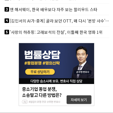
looks_3
앤 해서웨이, 한국 배우보다 자주 보는 할리우드 스타
looks_4
[김민서의 AI가-중계] 골라 보던 OTT, 왜 다시 ‘본방 사수’를 부르나
looks_5
'사랑의 하츄핑: 고래보석의 전설', 이틀째 한국 영화 1위