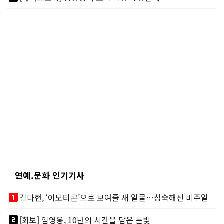
연예.문화 인기기사
looks_one
김다현, ‘이모티콘’으로 보여줄 새 얼굴…성숙해진 비주얼
looks_two
[화보] 임영웅, 10년의 시간을 담은 눈빛