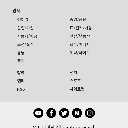
경제
경제일반
증권/금융
산업/기업
IT/전자/게임
자동차/항공
건설/부동산
조선/철강
화학/에너지
유통
제약/바이오
중기
칼럼
정치
연예
스포츠
RSS
사이트맵
©
미디어펜 All rights reserved.