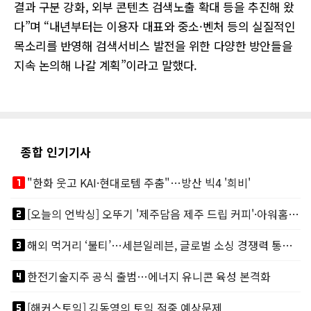
결과 구분 강화, 외부 콘텐츠 검색노출 확대 등을 추진해 왔
다”며 “내년부터는 이용자 대표와 중소·벤처 등의 실질적인
목소리를 반영해 검색서비스 발전을 위한 다양한 방안들을
지속 논의해 나갈 계획”이라고 말했다.
종합 인기기사
looks_one
"한화 웃고 KAI·현대로템 주춤"…방산 빅4 '희비'
looks_two
[오늘의 언박싱] 오뚜기 '제주담음 제주 드립 커피'·아워홈 ‘갓석박지’ 外
looks_3
해외 먹거리 ‘불티’…세븐일레븐, 글로벌 소싱 경쟁력 통했다
looks_4
한전기술지주 공식 출범…에너지 유니콘 육성 본격화
looks_5
[해커스토익] 김동영의 토익 적중 예상문제