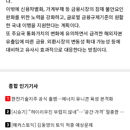
다.
이밖에 신용차별화, 가계부채 등 금융시장의 잠재 불안요인
완화를 위한 노력을 강화하고, 글로벌 금융규제기준의 원활
한 국내 이행을 지원한다는 계획이다.
또 주요국 통화가치의 변화에 유의하면서 급격한 해외자본
유출입에 따른 금융․외환시장의 변동성 확대 가능성 등에
대비하고 유사시 효과적으로 대응한다는 방침이다.
종합 인기기사
looks_one
한전기술지주 공식 출범…에너지 유니콘 육성 본격화
looks_two
[시승기] "하이리무진 부럽지 않네"…'공간·가격' 절충한 카니발 하이루프
looks_3
[해커스토익] 김동영의 토익 적중 예상문제