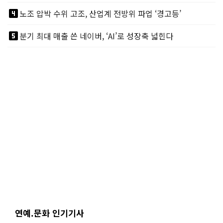
looks_4
노조 압박 수위 고조, 산업계 전방위 파업 ‘경고등’
looks_5
분기 최대 매출 쓴 네이버, ‘AI’로 성장축 넓힌다
연예.문화 인기기사