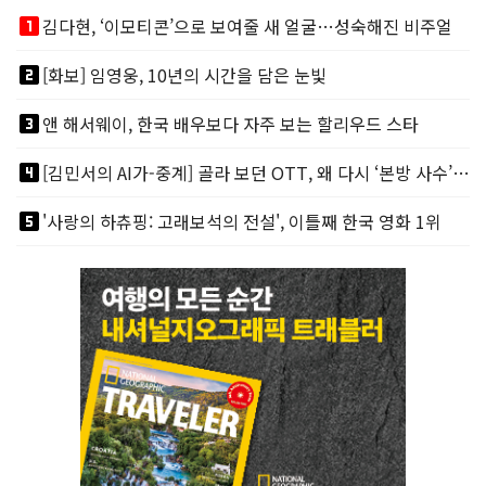
looks_one
김다현, ‘이모티콘’으로 보여줄 새 얼굴…성숙해진 비주얼
looks_two
[화보] 임영웅, 10년의 시간을 담은 눈빛
looks_3
앤 해서웨이, 한국 배우보다 자주 보는 할리우드 스타
looks_4
[김민서의 AI가-중계] 골라 보던 OTT, 왜 다시 ‘본방 사수’를 부르나
looks_5
'사랑의 하츄핑: 고래보석의 전설', 이틀째 한국 영화 1위