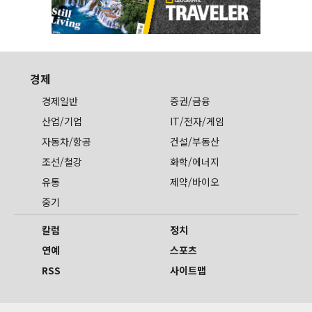
경제
경제일반
증권/금융
산업/기업
IT/전자/게임
자동차/항공
건설/부동산
조선/철강
화학/에너지
유통
제약/바이오
중기
칼럼
정치
연예
스포츠
RSS
사이트맵