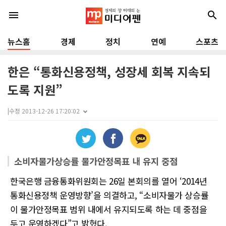
menu
search
뉴스홈
경제
정치
연예
스포츠
한은 “통화신용정책, 성장세 회복 지속되
도록 지원”
|
수정 2013-12-26 17:20:02
소비자물가상승률 물가안정목표 내 유지 중점
한국은행 금융통화위원회는 26일 본회의를 열어 ‘2014년
통화신용정책 운영방향’을 의결하고, “소비자물가 상승률
이 물가안정목표 범위 내에서 유지되도록 하는 데 중점을
두고 운영하겠다”고 밝혔다.