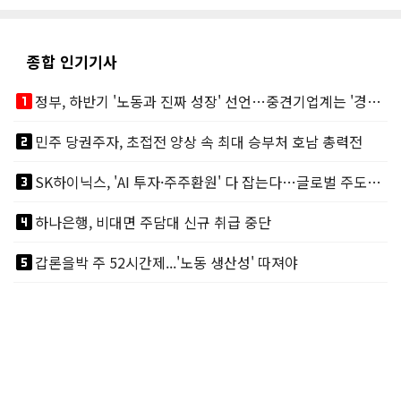
종합 인기기사
looks_one
정부, 하반기 '노동과 진짜 성장' 선언…중견기업계는 '경영 불확실성' 우려
looks_two
민주 당권주자, 초접전 양상 속 최대 승부처 호남 총력전
looks_3
SK하이닉스, 'AI 투자·주주환원' 다 잡는다…글로벌 주도권 굳히기
looks_4
하나은행, 비대면 주담대 신규 취급 중단
looks_5
갑론을박 주 52시간제...'노동 생산성' 따져야