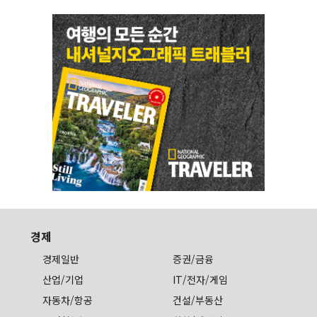
경제
경제일반
증권/금융
산업/기업
IT/전자/게임
자동차/항공
건설/부동산