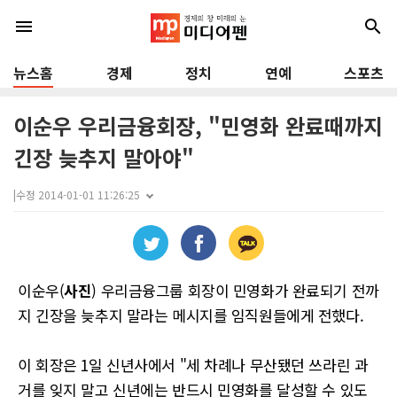
menu
search
뉴스홈
경제
정치
연예
스포츠
이순우 우리금융회장, "민영화 완료때까지
긴장 늦추지 말아야"
|
수정 2014-01-01 11:26:25
이순우(
사진
) 우리금융그룹 회장이 민영화가 완료되기 전까
지 긴장을 늦추지 말라는 메시지를 임직원들에게 전했다.
이 회장은 1일 신년사에서 "세 차례나 무산됐던 쓰라린 과
거를 잊지 말고 신년에는 반드시 민영화를 달성할 수 있도