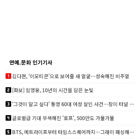
연예.문화 인기기사
looks_one
김다현, ‘이모티콘’으로 보여줄 새 얼굴…성숙해진 비주얼
looks_two
[화보] 임영웅, 10년의 시간을 담은 눈빛
looks_3
'그것이 알고 싶다' 통영 60대 여성 살인 사건…장미 터널 아래 킬러, 누구냐 넌?
looks_4
글로벌급 기대 무색해진 '호프', 500만도 가물가물
looks_5
BTS, 메트라이프부터 타임스스퀘어까지…그래미 패싱해도 미 대륙 꿀꺽