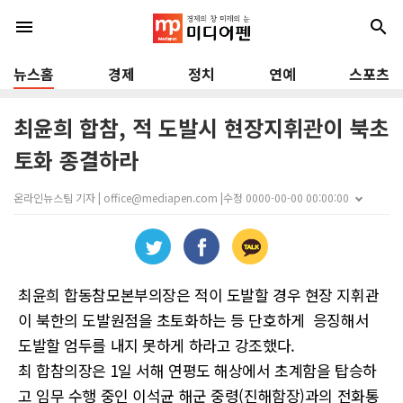
menu
search
뉴스홈
경제
정치
연예
스포츠
최윤희 합참, 적 도발시 현장지휘관이 북초
토화 종결하라
온라인뉴스팀 기자 | office@mediapen.com |
수정 0000-00-00 00:00:00
최윤희 합동참모본부의장은 적이 도발할 경우 현장 지휘관
이 북한의 도발원점을 초토화하는 등 단호하게 응징해서
도발할 엄두를 내지 못하게 하라고 강조했다.
최 합참의장은 1일 서해 연평도 해상에서 초계함을 탑승하
고 임무 수행 중인 이석균 해군 중령(진해함장)과의 전화통