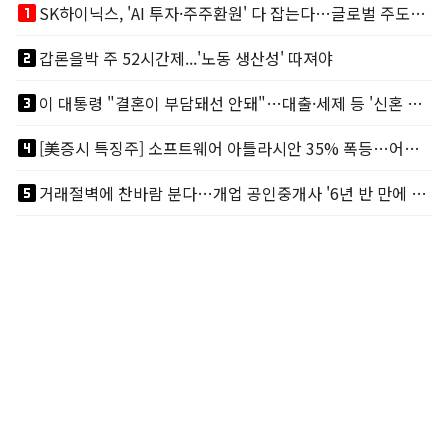
looks_one
SK하이닉스, 'AI 투자·주주환원' 다 잡는다…글로벌 주도권 굳히기
looks_two
갑론을박 주 52시간제...'노동 생산성' 따져야
looks_3
이 대통령 "결혼이 부담돼선 안돼"…대출·세제 등 '신혼 걸림돌' 제거
looks_4
[美증시 특징주] 소프트웨어 아틀라시안 35% 폭등…어닝서프, 투자의견 줄줄이 상향
looks_5
거래절벽에 찬바람 분다…개업 공인중개사 '6년 반 만에 최저'