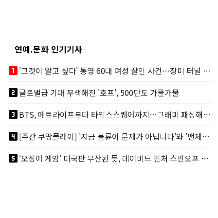
연예.문화 인기기사
looks_one
'그것이 알고 싶다' 통영 60대 여성 살인 사건…장미 터널 아래 킬러, 누구냐 넌?
looks_two
글로벌급 기대 무색해진 '호프', 500만도 가물가물
looks_3
BTS, 메트라이프부터 타임스스퀘어까지…그래미 패싱해도 미 대륙 꿀꺽
looks_4
[주간 쿠팡플레이] '지금 불륜이 문제가 아닙니다'와 '맨체스터 시티 VS 아틀레티코 마드리드 빅매치'
looks_5
'오징어 게임' 미국판 무산된 듯, 데이비드 핀처 스핀오프 철회