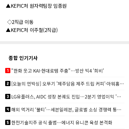
▲KEPIC처 원자력팀장 임종원
◇2직급 이동
▲KEPIC처 이주철(2직급)
종합 인기기사
looks_one
"한화 웃고 KAI·현대로템 주춤"…방산 빅4 '희비'
looks_two
[오늘의 언박싱] 오뚜기 '제주담음 제주 드립 커피'·아워홈 ‘갓석박지’ 外
looks_3
LG유플러스, AIDC 성장 본궤도 진입…2분기 영업이익 '역대 최대'
looks_4
해외 먹거리 ‘불티’…세븐일레븐, 글로벌 소싱 경쟁력 통했다
looks_5
한전기술지주 공식 출범…에너지 유니콘 육성 본격화