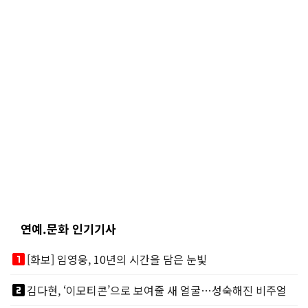
연예.문화 인기기사
looks_one
[화보] 임영웅, 10년의 시간을 담은 눈빛
looks_two
김다현, ‘이모티콘’으로 보여줄 새 얼굴…성숙해진 비주얼