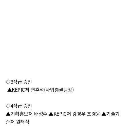
◇3직급 승진
▲KEPIC처 변훈석(사업총괄팀장)
◇4직급 승진
▲기획홍보처 배성수 ▲KEPIC처 강경우 조경윤 ▲기술기
준처 원태식