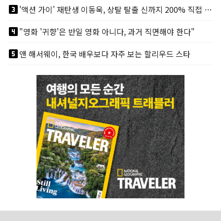
looks_3
'액션 가이' 재탄생 이동욱, 상탈 탈출 신까지 200% 직접 소화
looks_4
"영화 '귀향'은 반일 영화 아니다, 과거 직면해야 한다"
looks_5
앤 해서웨이, 한국 배우보다 자주 보는 할리우드 스타