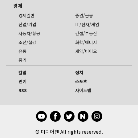
경제
경제일반
증권/금융
산업/기업
IT/전자/게임
자동차/항공
건설/부동산
조선/철강
화학/에너지
유통
제약/바이오
중기
칼럼
정치
연예
스포츠
RSS
사이트맵
©
미디어펜 All rights reserved.