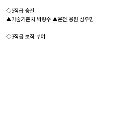
◇5직급 승진
▲기술기준처 박왕수 ▲운전 용원 심우민
◇3직급 보직 부여