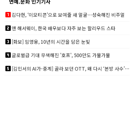
연예.문화 인기기사
looks_one
김다현, ‘이모티콘’으로 보여줄 새 얼굴…성숙해진 비주얼
looks_two
앤 해서웨이, 한국 배우보다 자주 보는 할리우드 스타
looks_3
[화보] 임영웅, 10년의 시간을 담은 눈빛
looks_4
글로벌급 기대 무색해진 '호프', 500만도 가물가물
looks_5
[김민서의 AI가-중계] 골라 보던 OTT, 왜 다시 ‘본방 사수’를 부르나