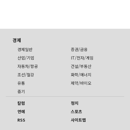
경제
경제일반
증권/금융
산업/기업
IT/전자/게임
자동차/항공
건설/부동산
조선/철강
화학/에너지
유통
제약/바이오
중기
칼럼
정치
연예
스포츠
RSS
사이트맵