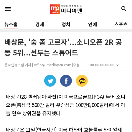
menu
search
뉴스홈
경제
정치
연예
스포츠
배상문, '숨 좀 고르자'...소니오픈 2R 공
동 5위...선두는 스튜어드
온라인뉴스팀 기자 | office@mediapen.com |
수정 0000-00-00 00:00:00
배상문(28·캘러웨이·
사진
)이 미국프로골프(PGA) 투어 소니
오픈(총상금 560만 달러·우승상금 100만8,000달러)에서 이
틀 연속 상위권을 유지했다.
배상문은 11일(한국시간) 미국 하와이 호놀룰루 와이알레