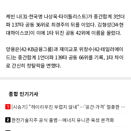
케빈 나(31·한국명 나상욱·타이틀리스트)가 중간합계 3언더
파 137타 공동 36위로 최경주의 뒤를 이었다. 김형성(34·현
대하이스코)이 이에 1타 뒤진 공동 42위에 이름을 올렸다.
양용은(42·KB금융그룹)과 재미교포 위창수(42·테일러메이
드)는 중간합계 1언더파 139타 공동 66위를 기록, 1타 차이
로 간신히 컷탈락을 면했다.
종합 인기기사
looks_one
[시승기] "하이리무진 부럽지 않네"…'공간·가격' 절충한 카니발 하이루프
looks_two
한전기술지주 공식 출범…에너지 유니콘 육성 본격화