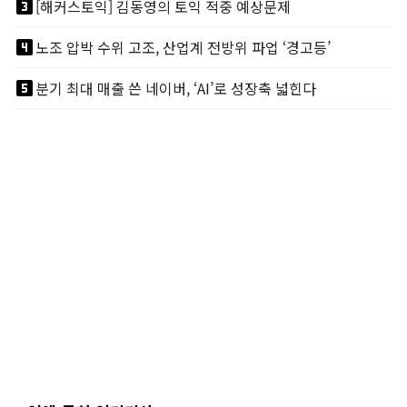
looks_3
[해커스토익] 김동영의 토익 적중 예상문제
looks_4
노조 압박 수위 고조, 산업계 전방위 파업 ‘경고등’
looks_5
분기 최대 매출 쓴 네이버, ‘AI’로 성장축 넓힌다