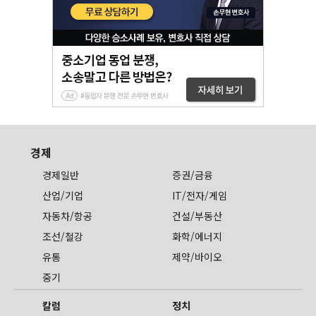
경제
경제일반
증권/금융
산업/기업
IT/전자/게임
자동차/항공
건설/부동산
조선/철강
화학/에너지
유통
제약/바이오
중기
칼럼
정치