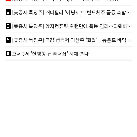
looks_two
[美증시 특징주] 캐터필러 '어닝서프' 반도체주 급등 촉발…"AI 데이터센터 건설 강력"
looks_3
[美증시 특징주] 양자컴퓨팅 오랜만에 폭등 랠리…디웨이브·아이온큐 주도
looks_4
[美증시 특징주] 금값 급등에 광산주 '훨훨'…뉴몬트·바릭마이닝 주도
looks_5
오너 3세 '실행형 뉴 리더십' 시대 연다