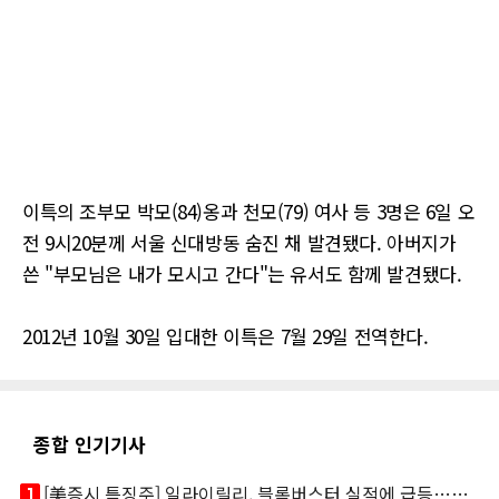
이특의 조부모 박모(84)옹과 천모(79) 여사 등 3명은 6일 오
전 9시20분께 서울 신대방동 숨진 채 발견됐다. 아버지가
쓴 "부모님은 내가 모시고 간다"는 유서도 함께 발견됐다.
2012년 10월 30일 입대한 이특은 7월 29일 전역한다.
종합 인기기사
looks_one
[美증시 특징주] 일라이릴리, 블록버스터 실적에 급등…마운자로 매출 폭발