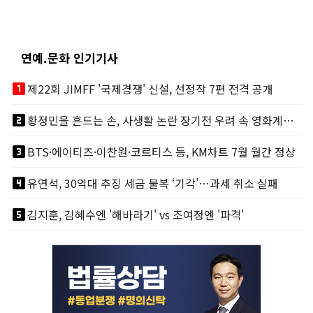
연예.문화 인기기사
looks_one
제22회 JIMFF '국제경쟁' 신설, 선정작 7편 전격 공개
looks_two
황정민을 흔드는 손, 사생활 논란 장기전 우려 속 영화계도 리스크
looks_3
BTS·에이티즈·이찬원·코르티스 등, KM차트 7월 월간 정상
looks_4
유연석, 30억대 추징 세금 불복 ‘기각’…과세 취소 실패
looks_5
김지훈, 김혜수엔 '해바라기' vs 조여정엔 '파격'