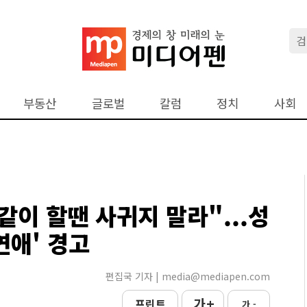
부동산
글로벌
칼럼
정치
사회
같이 할땐 사귀지 말라"...성
연애' 경고
편집국 기자 | media@mediapen.com
가 +
프린트
가 -