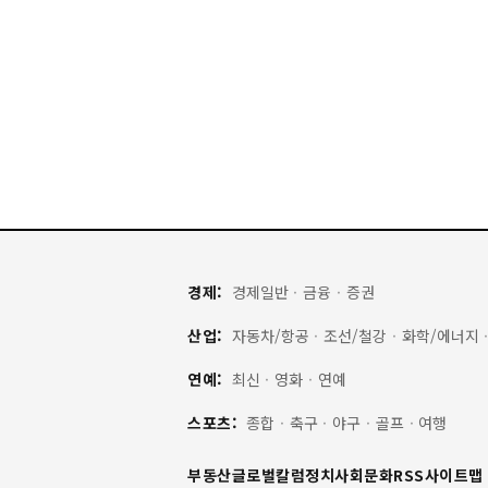
경제:
경제일반
·
금융
·
증권
산업:
자동차/항공
·
조선/철강
·
화학/에너지
연예:
최신
·
영화
·
연예
스포츠:
종합
·
축구
·
야구
·
골프
·
여행
부동산
글로벌
칼럼
정치
사회
문화
RSS
사이트맵