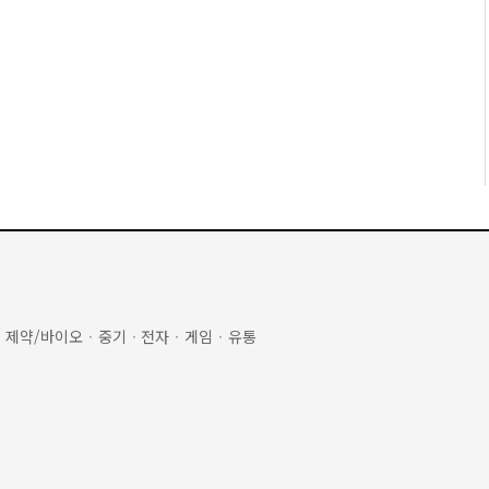
·
제약/바이오
·
중기
·
전자
·
게임
·
유통