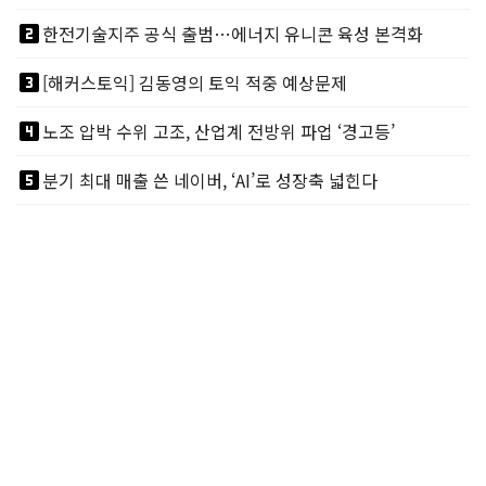
looks_two
한전기술지주 공식 출범…에너지 유니콘 육성 본격화
looks_3
[해커스토익] 김동영의 토익 적중 예상문제
looks_4
노조 압박 수위 고조, 산업계 전방위 파업 ‘경고등’
looks_5
분기 최대 매출 쓴 네이버, ‘AI’로 성장축 넓힌다