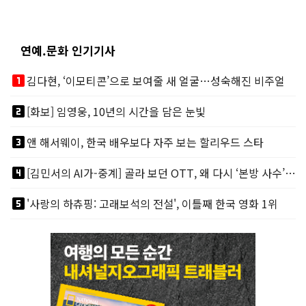
연예.문화 인기기사
looks_one
김다현, ‘이모티콘’으로 보여줄 새 얼굴…성숙해진 비주얼
looks_two
[화보] 임영웅, 10년의 시간을 담은 눈빛
looks_3
앤 해서웨이, 한국 배우보다 자주 보는 할리우드 스타
looks_4
[김민서의 AI가-중계] 골라 보던 OTT, 왜 다시 ‘본방 사수’를 부르나
looks_5
'사랑의 하츄핑: 고래보석의 전설', 이틀째 한국 영화 1위