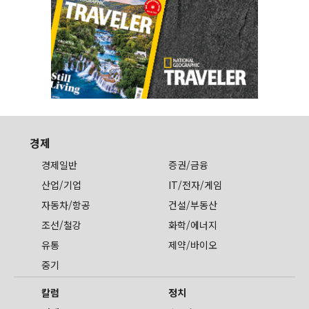
경제
경제일반
증권/금융
산업/기업
IT/전자/게임
자동차/항공
건설/부동산
조선/철강
화학/에너지
유통
제약/바이오
중기
칼럼
정치