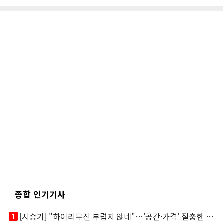
종합 인기기사
looks_one
[시승기] "하이리무진 부럽지 않네"…'공간·가격' 절충한 카니발 하이루프