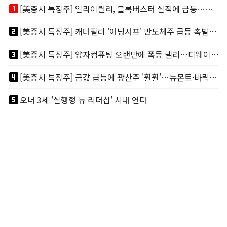
looks_one
[美증시 특징주] 일라이릴리, 블록버스터 실적에 급등…마운자로 매출 폭발
looks_two
[美증시 특징주] 캐터필러 '어닝서프' 반도체주 급등 촉발…"AI 데이터센터 건설 강력"
looks_3
[美증시 특징주] 양자컴퓨팅 오랜만에 폭등 랠리…디웨이브·아이온큐 주도
looks_4
[美증시 특징주] 금값 급등에 광산주 '훨훨'…뉴몬트·바릭마이닝 주도
looks_5
오너 3세 '실행형 뉴 리더십' 시대 연다