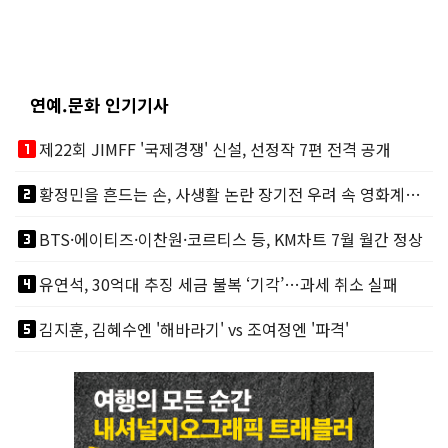
연예.문화 인기기사
looks_one
제22회 JIMFF '국제경쟁' 신설, 선정작 7편 전격 공개
looks_two
황정민을 흔드는 손, 사생활 논란 장기전 우려 속 영화계도 리스크
looks_3
BTS·에이티즈·이찬원·코르티스 등, KM차트 7월 월간 정상
looks_4
유연석, 30억대 추징 세금 불복 ‘기각’…과세 취소 실패
looks_5
김지훈, 김혜수엔 '해바라기' vs 조여정엔 '파격'