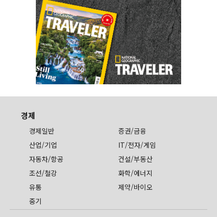
경제
경제일반
증권/금융
산업/기업
IT/전자/게임
자동차/항공
건설/부동산
조선/철강
화학/에너지
유통
제약/바이오
중기