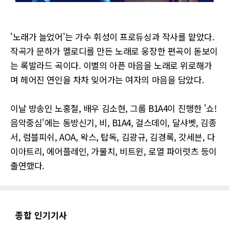
'노래가 늘었어'는 가수 휘성이 프로듀싱과 작사를 맡았다.
작곡가 문하가 멜로디를 만든 노래로 웅장한 편곡이 돋보이
는 록발라드 곡이다. 이별의 아픈 마음을 노래로 위로해가
며 헤어진 연인을 차차 잊어가는 여자의 마음을 담았다.
이날 방송인 노홍철, 배우 김소현, 그룹 B1A4이 진행한 '쇼!
음악중심'에는 동방신기, 비, B1A4, 걸스데이, 달샤벳, 김종
서, 럼블피쉬, AOA, 왁스, 탑독, 김광규, 김경록, 갓세븐, 다
이아트리, 에어플레인, 가물치, 비트윈, 로열 파이럿츠 등이
출연했다.
종합 인기기사