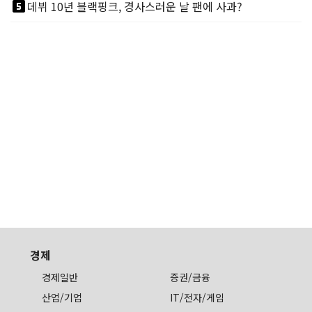
looks_5
데뷔 10년 블랙핑크, 경사스러운 날 팬에 사과?
경제
경제일반
증권/금융
산업/기업
IT/전자/게임