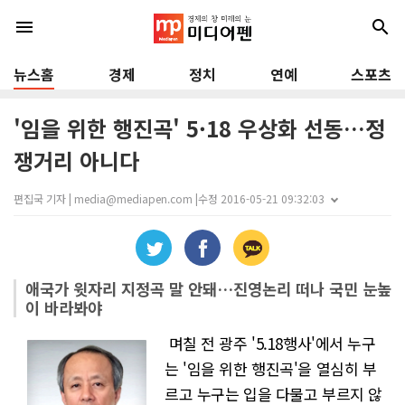
menu
search
뉴스홈
경제
정치
연예
스포츠
'임을 위한 행진곡' 5·18 우상화 선동…정
쟁거리 아니다
편집국 기자 | media@mediapen.com |
수정 2016-05-21 09:32:03
애국가 윗자리 지정곡 말 안돼…진영논리 떠나 국민 눈높
이 바라봐야
며칠 전 광주 '5.18행사'에서 누구
는 '임을 위한 행진곡'을 열심히 부
르고 누구는 입을 다물고 부르지 않