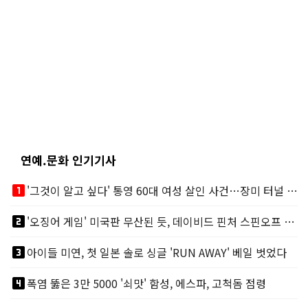
연예.문화 인기기사
looks_one
'그것이 알고 싶다' 통영 60대 여성 살인 사건…장미 터널 아래 킬러, 누구냐 넌?
looks_two
'오징어 게임' 미국판 무산된 듯, 데이비드 핀처 스핀오프 철회
looks_3
아이들 미연, 첫 일본 솔로 싱글 'RUN AWAY' 베일 벗었다
looks_4
폭염 뚫은 3만 5000 '쇠맛' 함성, 에스파, 고척돔 점령