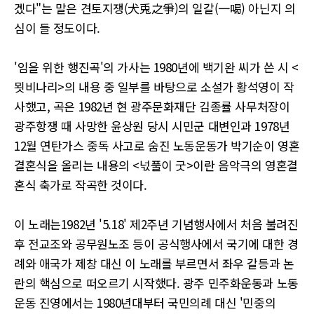
겠다"는 말은 견토지쟁(犬兎之爭)의 일갈(一喝) 아닌지 의
심이 들 정도이다.
'임을 위한 행진곡'의 가사는 1980년에 백기완 씨가 쓴 시 <
묏비나리>의 내용 중 일부를 바탕으로 소설가 황석영이 작
사했고, 곡은 1982년 현 광주문화재단 김종률 사무처장이
광주항쟁 때 사망한 윤상원 당시 시민군 대변인과 1978년
12월 연탄가스 중독 사고로 숨진 노동운동가 박기순이 영혼
결혼식을 올리는 내용의 <넋풀이 굿>이란 음악극의 영혼결
혼식 축가로 작곡한 것이다.
이 노래는1982년 '5.18' 제2주년 기념행사에서 처음 불려진
후 전교조와 공무원노조 등이 공식행사에서 국기에 대한 경
례와 애국가 제창 대신 이 노래를 부르면서 좌우 갈등과 논
란의 핵심으로 떠오르기 시작했다. 광주 민주화운동과 노동
운동 진영에서는 1980년대부터 국민의례 대신 '민중의