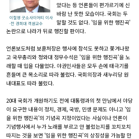
았다는 등 언론들이 편가르기에 신
바람 난 듯한 모습이다. 국회는 두
이철영 굿소사이어티 이사
말할 것도 없다. '임을 위한 행진곡'
·전 경희대 객원교수
논란으로 나라가 뒤로 행진할 판이다.
언론보도처럼 보훈처장은 행사에 참석도 못하고 쫓겨나왔
고 국무총리와 청와대 정무수석은 '임을 위한 행진곡'을 노
래할 때 입을 다물었다. 야권인사들은 모두 손에 태극기를
흔들며 큰 목소리로 따라 불렀다. 국회의장과 새누리당 원
내대표도 따라 불렀다.
20대 국회가 개원하기도 전에 대통령과의 첫 만남에서 야당
이 요구한 내용이 정치, 경제, 국방, 민생 문제도 아니고 '임
을 위한 행진곡'의 기념곡 지정이었다는 사실이나 언론이
기념행사에서 누가 노래를 부르고 안 불렀는지를 꼬치꼬치
따지는 것을 보면 '임을 위한 행진곡'의 상징성을 가늠할 만