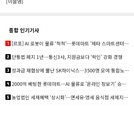
[이철영]
종합 인기기사
looks_one
[르포] AI 로봇이 물류 ‘척척’…롯데마트 ‘제타 스마트센터’ 가보니
looks_two
단통법 폐지 1년…통신3사, 지원금보다 ‘락인’ 강화 경쟁
looks_3
성과급 재협상에 뿔난 SK하이닉스…3500명 모여 통합노조 띄운다
looks_4
2000억 베팅한 롯데마트…AI 물류로 '온라인 장보기' 승부수
looks_5
농업법인 세제혜택 ‘상시화’…면세유·영세 음식점 세제지원도 연장