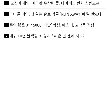
looks_two
'오징어 게임' 미국판 무산된 듯, 데이비드 핀처 스핀오프 철회
looks_3
아이들 미연, 첫 일본 솔로 싱글 'RUN AWAY' 베일 벗었다
looks_4
폭염 뚫은 3만 5000 '쇠맛' 함성, 에스파, 고척돔 점령
looks_5
데뷔 10년 블랙핑크, 경사스러운 날 팬에 사과?