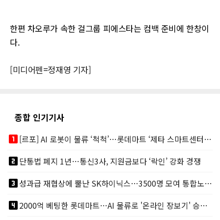
한편 차오루가 속한 걸그룹 피에스타는 컴백 준비에 한창이
다.
[미디어펜=정재영 기자]
종합 인기기사
looks_one
[르포] AI 로봇이 물류 ‘척척’…롯데마트 ‘제타 스마트센터’ 가보니
looks_two
단통법 폐지 1년…통신3사, 지원금보다 ‘락인’ 강화 경쟁
looks_3
성과급 재협상에 뿔난 SK하이닉스…3500명 모여 통합노조 띄운다
looks_4
2000억 베팅한 롯데마트…AI 물류로 '온라인 장보기' 승부수