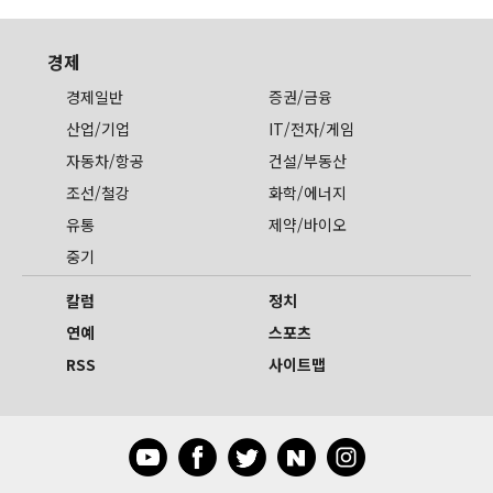
경제
경제일반
증권/금융
산업/기업
IT/전자/게임
자동차/항공
건설/부동산
조선/철강
화학/에너지
유통
제약/바이오
중기
칼럼
정치
연예
스포츠
RSS
사이트맵