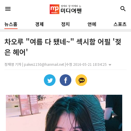
menu
search
뉴스홈
경제
정치
연예
스포츠
차오루 "여름 다 됐네~" 섹시함 어필 '젖
은 헤어'
정재영 기자 | pakes1150@hanmail.net |
수정 2016-05-21 18:04:25