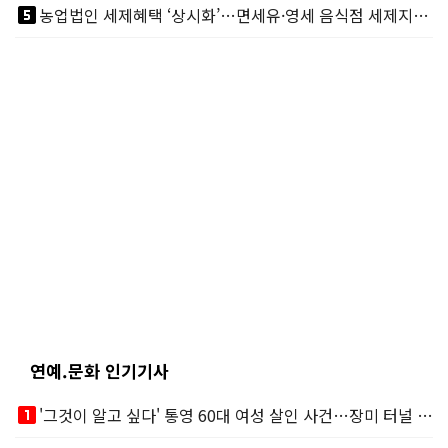
looks_5
농업법인 세제혜택 ‘상시화’…면세유·영세 음식점 세제지원도 연장
연예.문화 인기기사
looks_one
'그것이 알고 싶다' 통영 60대 여성 살인 사건…장미 터널 아래 킬러, 누구냐 넌?