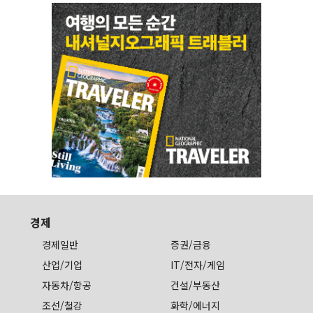
경제
경제일반
증권/금융
산업/기업
IT/전자/게임
자동차/항공
건설/부동산
조선/철강
화학/에너지