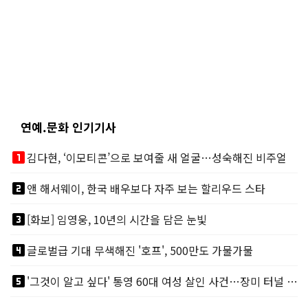
연예.문화 인기기사
looks_one
김다현, ‘이모티콘’으로 보여줄 새 얼굴…성숙해진 비주얼
looks_two
앤 해서웨이, 한국 배우보다 자주 보는 할리우드 스타
looks_3
[화보] 임영웅, 10년의 시간을 담은 눈빛
looks_4
글로벌급 기대 무색해진 '호프', 500만도 가물가물
looks_5
'그것이 알고 싶다' 통영 60대 여성 살인 사건…장미 터널 아래 킬러, 누구냐 넌?