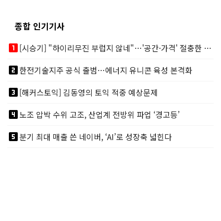
종합 인기기사
looks_one
[시승기] "하이리무진 부럽지 않네"…'공간·가격' 절충한 카니발 하이루프
looks_two
한전기술지주 공식 출범…에너지 유니콘 육성 본격화
looks_3
[해커스토익] 김동영의 토익 적중 예상문제
looks_4
노조 압박 수위 고조, 산업계 전방위 파업 ‘경고등’
looks_5
분기 최대 매출 쓴 네이버, ‘AI’로 성장축 넓힌다