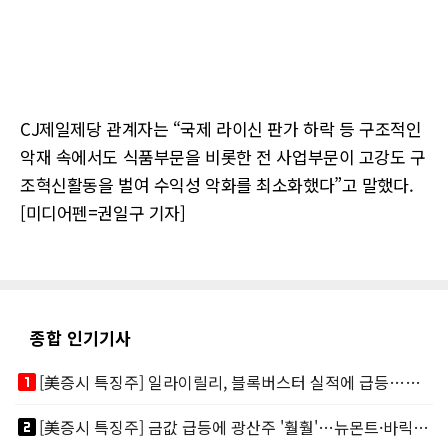
CJ제일제당 관계자는 “국제 라이신 판가 하락 등 구조적인
악재 속에서도 식품부문을 비롯한 전 사업부문이 고강도 구
조혁신활동을 벌여 수익성 악화를 최소화했다”고 말했다.
[미디어펜=권일구 기자]
종합 인기기사
looks_one
[美증시 특징주] 일라이릴리, 블록버스터 실적에 급등…마운자로 매출 폭발
looks_two
[美증시 특징주] 금값 급등에 광산주 '훨훨'…뉴몬트·바릭마이닝 주도