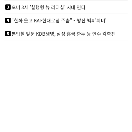
looks_3
오너 3세 '실행형 뉴 리더십' 시대 연다
looks_4
"한화 웃고 KAI·현대로템 주춤"…방산 빅4 '희비'
looks_5
본입찰 앞둔 KDB생명, 삼성·흥국·한투 등 인수 각축전