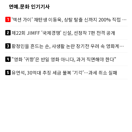
연예.문화 인기기사
looks_one
'액션 가이' 재탄생 이동욱, 상탈 탈출 신까지 200% 직접 소화
looks_two
제22회 JIMFF '국제경쟁' 신설, 선정작 7편 전격 공개
looks_3
황정민을 흔드는 손, 사생활 논란 장기전 우려 속 영화계도 리스크
looks_4
"영화 '귀향'은 반일 영화 아니다, 과거 직면해야 한다"
looks_5
유연석, 30억대 추징 세금 불복 ‘기각’…과세 취소 실패