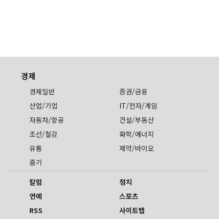
경제
경제일반
증권/금융
산업/기업
IT/전자/게임
자동차/항공
건설/부동산
조선/철강
화학/에너지
유통
제약/바이오
중기
칼럼
정치
연예
스포츠
RSS
사이트맵