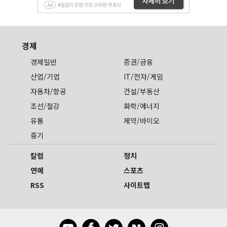
경제
경제일반
증권/금융
산업/기업
IT/전자/게임
자동차/항공
건설/부동산
조선/철강
화학/에너지
유통
제약/바이오
중기
칼럼
정치
연예
스포츠
RSS
사이트맵