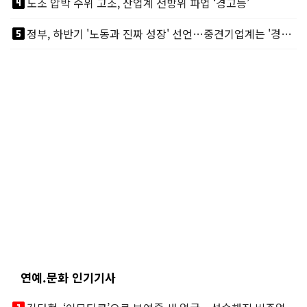
looks_4
노조 압박 수위 고조, 산업계 전방위 파업 ‘경고등’
looks_5
정부, 하반기 '노동과 진짜 성장' 선언…중견기업계는 '경영 불확실성' 우려
연예.문화 인기기사