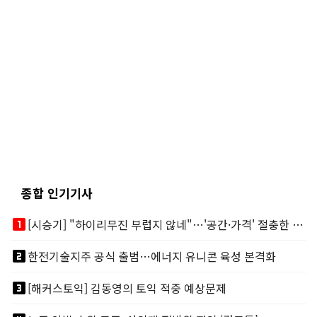
종합 인기기사
looks_one
[시승기] "하이리무진 부럽지 않네"…'공간·가격' 절충한 카니발 하이루프
looks_two
한전기술지주 공식 출범…에너지 유니콘 육성 본격화
looks_3
[해커스토익] 김동영의 토익 적중 예상문제