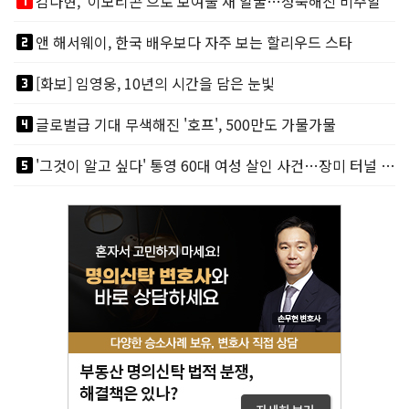
looks_one
김다현, ‘이모티콘’으로 보여줄 새 얼굴…성숙해진 비주얼
looks_two
앤 해서웨이, 한국 배우보다 자주 보는 할리우드 스타
looks_3
[화보] 임영웅, 10년의 시간을 담은 눈빛
looks_4
글로벌급 기대 무색해진 '호프', 500만도 가물가물
looks_5
'그것이 알고 싶다' 통영 60대 여성 살인 사건…장미 터널 아래 킬러, 누구냐 넌?