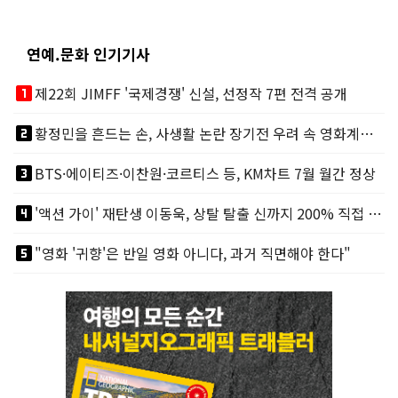
연예.문화 인기기사
looks_one
제22회 JIMFF '국제경쟁' 신설, 선정작 7편 전격 공개
looks_two
황정민을 흔드는 손, 사생활 논란 장기전 우려 속 영화계도 리스크
looks_3
BTS·에이티즈·이찬원·코르티스 등, KM차트 7월 월간 정상
looks_4
'액션 가이' 재탄생 이동욱, 상탈 탈출 신까지 200% 직접 소화
looks_5
"영화 '귀향'은 반일 영화 아니다, 과거 직면해야 한다"