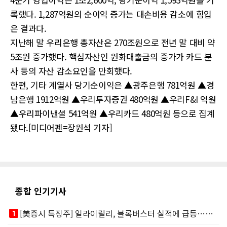
록했다. 1,287억원의 순이익 증가는 대손비용 감소에 힘입
은 결과다.
지난해 말 우리은행 총자산은 270조원으로 전년 말 대비 약
5조원 증가했다. 핵심자산인 원화대출금의 증가가 카드 분
사 등의 자산 감소요인을 만회했다.
한편, 기타 계열사 당기순이익은 ▲광주은행 781억원 ▲경
남은행 1912억원 ▲우리투자증권 480억원 ▲우리F&I 억원
▲우리파이낸셜 541억원 ▲우리카드 480억원 등으로 집계
됐다.[미디어펜=장원석 기자]
종합 인기기사
looks_one
[美증시 특징주] 일라이릴리, 블록버스터 실적에 급등…마운자로 매출 폭발