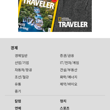
경제
경제일반
증권/금융
산업/기업
IT/전자/게임
자동차/항공
건설/부동산
조선/철강
화학/에너지
유통
제약/바이오
중기
칼럼
정치
연예
스포츠