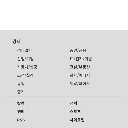
경제
경제일반
증권/금융
산업/기업
IT/전자/게임
자동차/항공
건설/부동산
조선/철강
화학/에너지
유통
제약/바이오
중기
칼럼
정치
연예
스포츠
RSS
사이트맵