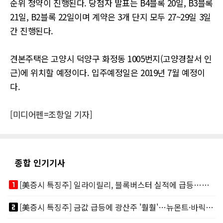
순위 청약이 진행된다. 당첨자 발표는 B4블록 20일, B3블록
21일, B2블록 22일이며 계약은 3개 단지 모두 27~29일 3일
간 진행된다.
견본주택은 고양시 덕양구 화정동 1005번지(고양경찰서 인
근)에 위치할 예정이다. 입주예정일은 2019년 7월 예정이
다.
[미디어펜=조항일 기자]
종합 인기기사
looks_one
[美증시 특징주] 일라이릴리, 블록버스터 실적에 급등…마운자로 매출 폭발
looks_two
[美증시 특징주] 금값 급등에 광산주 '훨훨'…뉴몬트·바릭마이닝 주도