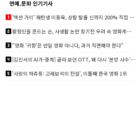
연예.문화 인기기사
looks_one
'액션 가이' 재탄생 이동욱, 상탈 탈출 신까지 200% 직접 소화
looks_two
황정민을 흔드는 손, 사생활 논란 장기전 우려 속 영화계도 리스크
looks_3
"영화 '귀향'은 반일 영화 아니다, 과거 직면해야 한다"
looks_4
[김민서의 AI가-중계] 골라 보던 OTT, 왜 다시 ‘본방 사수’를 부르나
looks_5
'사랑의 하츄핑: 고래보석의 전설', 이틀째 한국 영화 1위