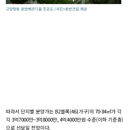
고양향동 호반베르디움 조감도./사진=호반건설 제공
따라서 단지별 분양가는 B2블록(461가구)의 70·84㎡가 각
각 3억7000만~3억8000만, 4억4000만원 수준(이하 기준층)
으로 선보일 전망이다.