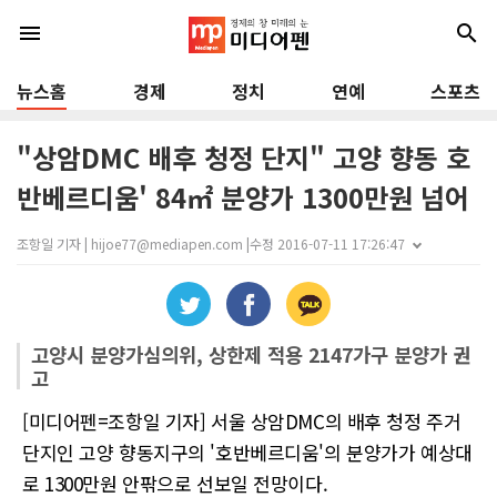
menu
search
뉴스홈
경제
정치
연예
스포츠
"상암DMC 배후 청정 단지" 고양 향동 호
반베르디움' 84㎡ 분양가 1300만원 넘어
조항일 기자 | hijoe77@mediapen.com |
수정 2016-07-11 17:26:47
고양시 분양가심의위, 상한제 적용 2147가구 분양가 권
고
[미디어펜=조항일 기자] 서울 상암DMC의 배후 청정 주거
단지인 고양 향동지구의 '호반베르디움'의 분양가가 예상대
로 1300만원 안팎으로 선보일 전망이다.