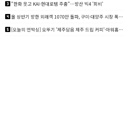
looks_3
"한화 웃고 KAI·현대로템 주춤"…방산 빅4 '희비'
looks_4
올 상반기 방한 외래객 1070만 돌파, 구미·대양주 시장 폭발적 성장
looks_5
[오늘의 언박싱] 오뚜기 '제주담음 제주 드립 커피'·아워홈 ‘갓석박지’ 外