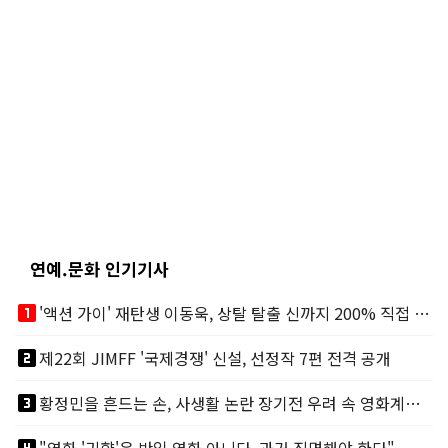
연예.문화 인기기사
looks_one
'액션 가이' 재탄생 이동욱, 상탈 탈출 신까지 200% 직접 소화
looks_two
제22회 JIMFF '국제경쟁' 신설, 선정작 7편 전격 공개
looks_3
황정민을 흔드는 손, 사생활 논란 장기전 우려 속 영화계도 리스크