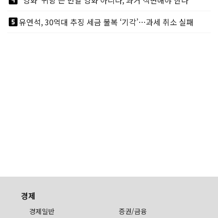
looks_4
"영화 '귀향'은 반일 영화 아니다, 과거 직면해야 한다"
looks_5
유연석, 30억대 추징 세금 불복 ‘기각’…과세 취소 실패
경제
경제일반
증권/금융