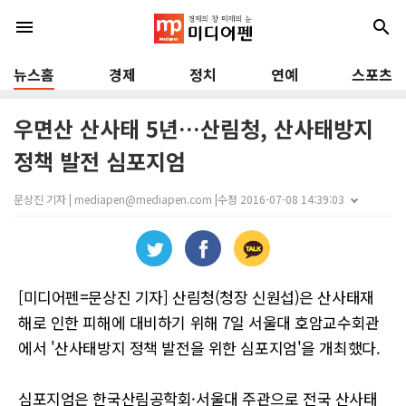
menu
search
뉴스홈
경제
정치
연예
스포츠
우면산 산사태 5년…산림청, 산사태방지
정책 발전 심포지엄
문상진 기자 | mediapen@mediapen.com |
수정 2016-07-08 14:39:03
[미디어펜=문상진 기자] 산림청(청장 신원섭)은 산사태재
해로 인한 피해에 대비하기 위해 7일 서울대 호암교수회관
에서 '산사태방지 정책 발전을 위한 심포지엄'을 개최했다.
심포지엄은 한국산림공학회·서울대 주관으로 전국 산사태