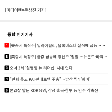
[미디어펜=문상진 기자]
종합 인기기사
looks_one
[美증시 특징주] 일라이릴리, 블록버스터 실적에 급등…마운자로 매출 폭발
looks_two
[美증시 특징주] 금값 급등에 광산주 '훨훨'…뉴몬트·바릭마이닝 주도
looks_3
오너 3세 '실행형 뉴 리더십' 시대 연다
looks_4
"한화 웃고 KAI·현대로템 주춤"…방산 빅4 '희비'
looks_5
본입찰 앞둔 KDB생명, 삼성·흥국·한투 등 인수 각축전