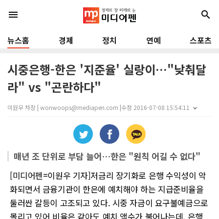
menu
search
뉴스홈
경제
정치
연예
스포츠
시중은행-한은 '지준율' 실랑이…"낮춰달
라" vs "곤란하다"
이원우 차장 | wonwoops@mediapen.com |
수정 2016-07-08 15:54:11
매년 조 단위로 부담 늘어…한은 "원칙 어길 수 없다"
[미디어펜=이원우 기자]저금리 장기화로 은행 수익성이 악
화되면서 금융기관이 한은에 예치해야 하는 지급준비율을
둘러싼 갈등이 고조되고 있다. 시중 자금이 요구불예금으로
몰리고 있어 비율은 같아도 예치 액수가 불어나는데, 은행