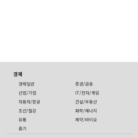
경제
경제일반
증권/금융
산업/기업
IT/전자/게임
자동차/항공
건설/부동산
조선/철강
화학/에너지
유통
제약/바이오
중기