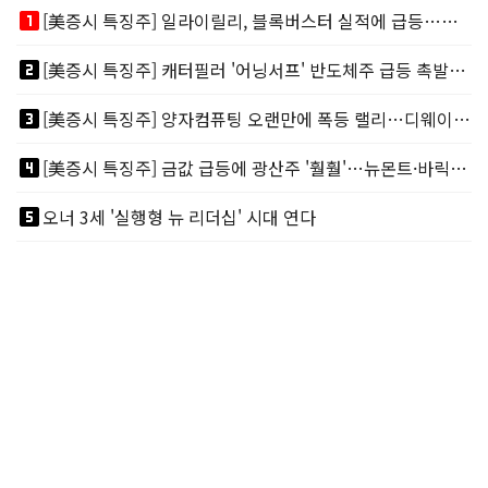
looks_one
[美증시 특징주] 일라이릴리, 블록버스터 실적에 급등…마운자로 매출 폭발
looks_two
[美증시 특징주] 캐터필러 '어닝서프' 반도체주 급등 촉발…"AI 데이터센터 건설 강력"
looks_3
[美증시 특징주] 양자컴퓨팅 오랜만에 폭등 랠리…디웨이브·아이온큐 주도
looks_4
[美증시 특징주] 금값 급등에 광산주 '훨훨'…뉴몬트·바릭마이닝 주도
looks_5
오너 3세 '실행형 뉴 리더십' 시대 연다