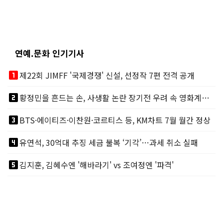
연예.문화 인기기사
looks_one
제22회 JIMFF '국제경쟁' 신설, 선정작 7편 전격 공개
looks_two
황정민을 흔드는 손, 사생활 논란 장기전 우려 속 영화계도 리스크
looks_3
BTS·에이티즈·이찬원·코르티스 등, KM차트 7월 월간 정상
looks_4
유연석, 30억대 추징 세금 불복 ‘기각’…과세 취소 실패
looks_5
김지훈, 김혜수엔 '해바라기' vs 조여정엔 '파격'