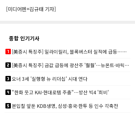
[미디어펜=김규태 기자]
종합 인기기사
looks_one
[美증시 특징주] 일라이릴리, 블록버스터 실적에 급등…마운자로 매출 폭발
looks_two
[美증시 특징주] 금값 급등에 광산주 '훨훨'…뉴몬트·바릭마이닝 주도
looks_3
오너 3세 '실행형 뉴 리더십' 시대 연다
looks_4
"한화 웃고 KAI·현대로템 주춤"…방산 빅4 '희비'
looks_5
본입찰 앞둔 KDB생명, 삼성·흥국·한투 등 인수 각축전