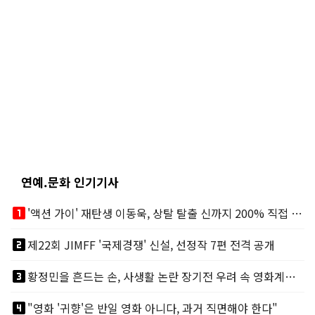
연예.문화 인기기사
looks_one
'액션 가이' 재탄생 이동욱, 상탈 탈출 신까지 200% 직접 소화
looks_two
제22회 JIMFF '국제경쟁' 신설, 선정작 7편 전격 공개
looks_3
황정민을 흔드는 손, 사생활 논란 장기전 우려 속 영화계도 리스크
looks_4
"영화 '귀향'은 반일 영화 아니다, 과거 직면해야 한다"