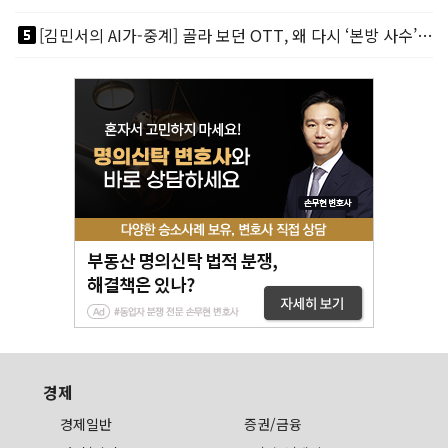
looks_5
[김민서의 AI가-중계] 골라 보던 OTT, 왜 다시 ‘본방 사수’를 부르나
경제
경제일반
증권/금융