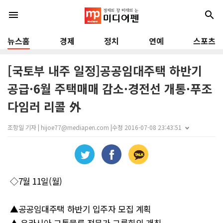
menu
search
뉴스홈
경제
정치
연예
스포츠
[국토부 내주 일정]공공임대주택 하반기
공급·6월 주택매매 감소·경전선 개통·푸조
다임러 리콜 外
조항일 기자 | hijoe77@mediapen.com |
수정 2016-07-08 23:43:51
◇7월 11일(월)
▲공공임대주택 하반기 입주자 모집 계획
▲ 유라시아 교통물류 전문가 그룹회의 개최