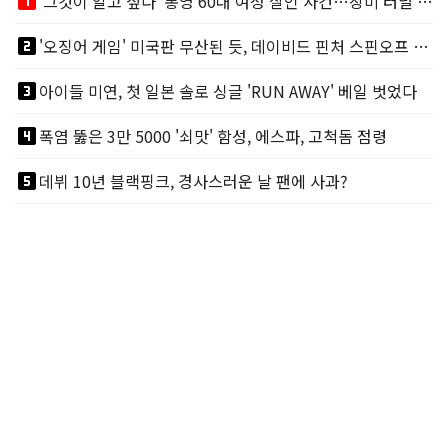
looks_one
'그것이 알고 싶다' 통영 60대 여성 살인 사건…장미 터널 아래 킬러, 누구냐 넌?
looks_two
'오징어 게임' 미국판 무산된 듯, 데이비드 핀처 스핀오프 철회
looks_3
아이들 미연, 첫 일본 솔로 싱글 'RUN AWAY' 베일 벗었다
looks_4
폭염 뚫은 3만 5000 '쇠맛' 함성, 에스파, 고척돔 점령
looks_5
데뷔 10년 블랙핑크, 경사스러운 날 팬에 사과?