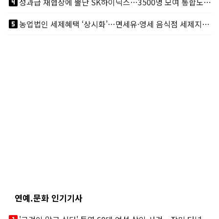
looks_4
성과급 재협상에 뿔난 SK하이닉스…3500명 모여 통합노조 띄운다
looks_5
농업법인 세제혜택 ‘상시화’…면세유·영세 음식점 세제지원도 연장
연예.문화 인기기사