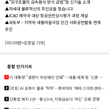
▲“강구조물의 금속용사 방식 공법”등 신기술 소개
▲차세대 물류혁신의 주인공을 찾습니다
▲ICAO 체약국 대상 항공안전상시평가 과정 개설
▲국토부‧지역위 새뜰마을사업 민간 사회공헌활동 연계
추진
[미디어펜=조항일 기자]
종합 인기기사
looks_one
이 대통령 "결혼이 부담돼선 안돼"…대출·세제 등 '신혼 걸림돌' 제거
looks_two
[르포] AI 로봇이 물류 ‘척척’…롯데마트 ‘제타 스마트센터’ 가보니
looks_3
단통법 폐지 1년…통신3사, 지원금보다 ‘락인’ 강화 경쟁