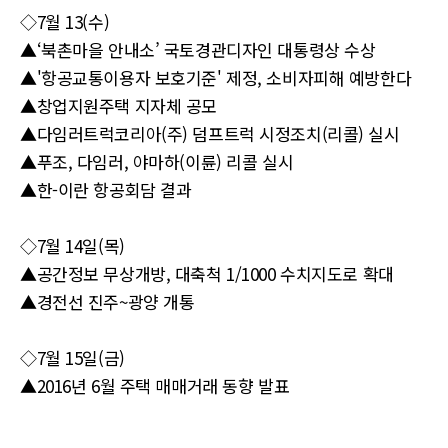
◇7월 13(수)
▲‘북촌마을 안내소’ 국토경관디자인 대통령상 수상
▲'항공교통이용자 보호기준' 제정, 소비자피해 예방한다
▲창업지원주택 지자체 공모
▲다임러트럭코리아(주) 덤프트럭 시정조치(리콜) 실시
▲푸조, 다임러, 야마하(이륜) 리콜 실시
▲한-이란 항공회담 결과
◇7월 14일(목)
▲공간정보 무상개방, 대축척 1/1000 수치지도로 확대
▲경전선 진주~광양 개통
◇7월 15일(금)
▲2016년 6월 주택 매매거래 동향 발표