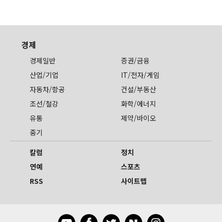
경제
경제일반
증권/금융
산업/기업
IT/전자/게임
자동차/항공
건설/부동산
조선/철강
화학/에너지
유통
제약/바이오
중기
칼럼
정치
연예
스포츠
RSS
사이트맵