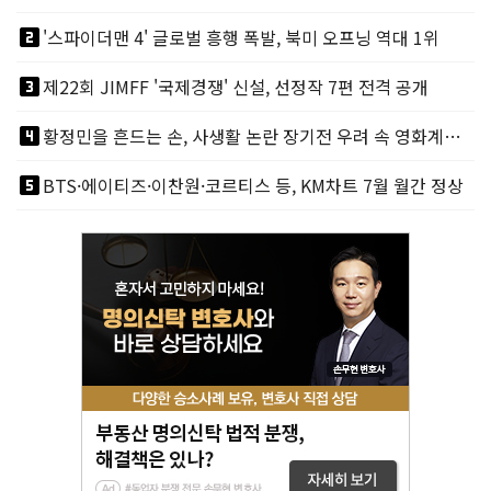
looks_two
'스파이더맨 4' 글로벌 흥행 폭발, 북미 오프닝 역대 1위
looks_3
제22회 JIMFF '국제경쟁' 신설, 선정작 7편 전격 공개
looks_4
황정민을 흔드는 손, 사생활 논란 장기전 우려 속 영화계도 리스크
looks_5
BTS·에이티즈·이찬원·코르티스 등, KM차트 7월 월간 정상