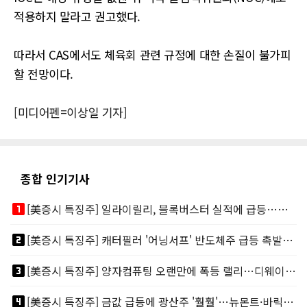
적용하지 말라고 권고했다.
따라서 CAS에서도 체육회 관련 규정에 대한 손질이 불가피
할 전망이다.
[미디어펜=이상일 기자]
종합 인기기사
looks_one
[美증시 특징주] 일라이릴리, 블록버스터 실적에 급등…마운자로 매출 폭발
looks_two
[美증시 특징주] 캐터필러 '어닝서프' 반도체주 급등 촉발…"AI 데이터센터 건설 강력"
looks_3
[美증시 특징주] 양자컴퓨팅 오랜만에 폭등 랠리…디웨이브·아이온큐 주도
looks_4
[美증시 특징주] 금값 급등에 광산주 '훨훨'…뉴몬트·바릭마이닝 주도