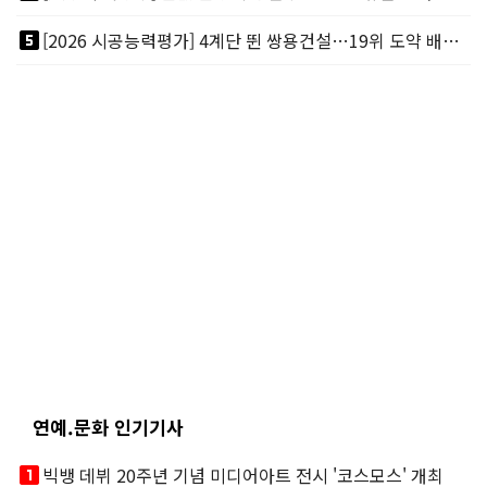
looks_5
[2026 시공능력평가] 4계단 뛴 쌍용건설…19위 도약 배경엔 ‘재무체력’
연예.문화 인기기사
looks_one
빅뱅 데뷔 20주년 기념 미디어아트 전시 '코스모스' 개최