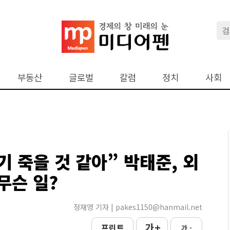
부동산
글로벌
칼럼
정치
사회
기 죽을 것 같아” 박태준, 외
무슨 일?
정재영 기자 | pakes1150@hanmail.net
가 +
프린트
가 -