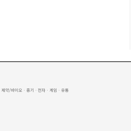
·
제약/바이오
·
중기
·
전자
·
게임
·
유통