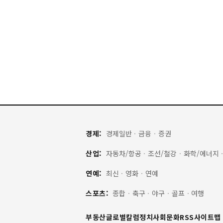
경제:
경제일반
·
금융
·
증권
산업:
자동차/항공
·
조선/철강
·
화학/에너지
연예:
최신
·
영화
·
연예
스포츠:
종합
·
축구
·
야구
·
골프
·
여행
부동산
글로벌
칼럼
정치
사회
문화
RSS
사이트맵