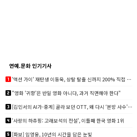
연예.문화 인기기사
looks_one
'액션 가이' 재탄생 이동욱, 상탈 탈출 신까지 200% 직접 소화
looks_two
"영화 '귀향'은 반일 영화 아니다, 과거 직면해야 한다"
looks_3
[김민서의 AI가-중계] 골라 보던 OTT, 왜 다시 ‘본방 사수’를 부르나
looks_4
'사랑의 하츄핑: 고래보석의 전설', 이틀째 한국 영화 1위
looks_5
[화보] 임영웅, 10년의 시간을 담은 눈빛