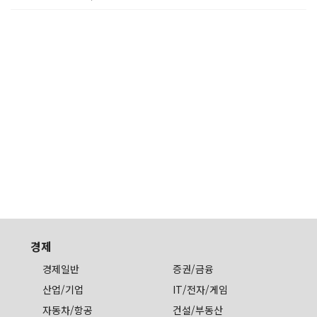
경제
경제일반
증권/금융
산업/기업
IT/전자/게임
자동차/항공
건설/부동산