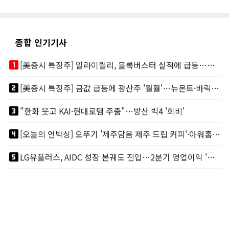
종합 인기기사
looks_one
[美증시 특징주] 일라이릴리, 블록버스터 실적에 급등…마운자로 매출 폭발
looks_two
[美증시 특징주] 금값 급등에 광산주 '훨훨'…뉴몬트·바릭마이닝 주도
looks_3
"한화 웃고 KAI·현대로템 주춤"…방산 빅4 '희비'
looks_4
[오늘의 언박싱] 오뚜기 '제주담음 제주 드립 커피'·아워홈 ‘갓석박지’ 外
looks_5
LG유플러스, AIDC 성장 본궤도 진입…2분기 영업이익 '역대 최대'