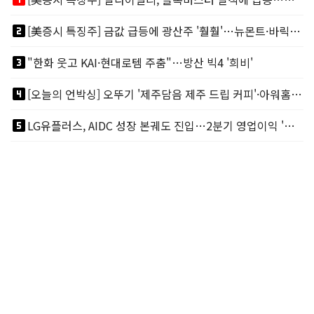
looks_two
[美증시 특징주] 금값 급등에 광산주 '훨훨'…뉴몬트·바릭마이닝 주도
looks_3
"한화 웃고 KAI·현대로템 주춤"…방산 빅4 '희비'
looks_4
[오늘의 언박싱] 오뚜기 '제주담음 제주 드립 커피'·아워홈 ‘갓석박지’ 外
looks_5
LG유플러스, AIDC 성장 본궤도 진입…2분기 영업이익 '역대 최대'