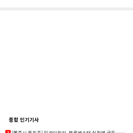
종합 인기기사
looks_one
[美증시 특징주] 일라이릴리, 블록버스터 실적에 급등…마운자로 매출 폭발