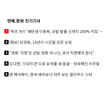
연예.문화 인기기사
looks_one
'액션 가이' 재탄생 이동욱, 상탈 탈출 신까지 200% 직접 소화
looks_two
[화보] 임영웅, 10년의 시간을 담은 눈빛
looks_3
"영화 '귀향'은 반일 영화 아니다, 과거 직면해야 한다"
looks_4
김다현, ‘이모티콘’으로 보여줄 새 얼굴…성숙해진 비주얼
looks_5
앤 해서웨이, 한국 배우보다 자주 보는 할리우드 스타