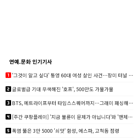
연예.문화 인기기사
looks_one
'그것이 알고 싶다' 통영 60대 여성 살인 사건…장미 터널 아래 킬러, 누구냐 넌?
looks_two
글로벌급 기대 무색해진 '호프', 500만도 가물가물
looks_3
BTS, 메트라이프부터 타임스스퀘어까지…그래미 패싱해도 미 대륙 꿀꺽
looks_4
[주간 쿠팡플레이] '지금 불륜이 문제가 아닙니다'와 '맨체스터 시티 VS 아틀레티코 마드리드 빅매치'
looks_5
폭염 뚫은 3만 5000 '쇠맛' 함성, 에스파, 고척돔 점령