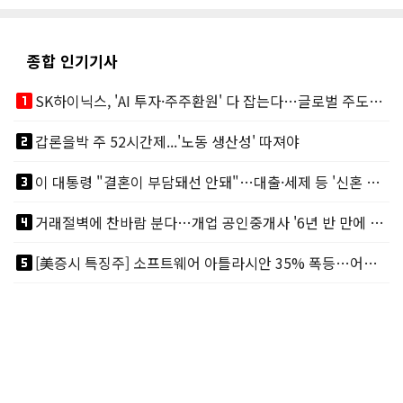
종합 인기기사
looks_one
SK하이닉스, 'AI 투자·주주환원' 다 잡는다…글로벌 주도권 굳히기
looks_two
갑론을박 주 52시간제...'노동 생산성' 따져야
looks_3
이 대통령 "결혼이 부담돼선 안돼"…대출·세제 등 '신혼 걸림돌' 제거
looks_4
거래절벽에 찬바람 분다…개업 공인중개사 '6년 반 만에 최저'
looks_5
[美증시 특징주] 소프트웨어 아틀라시안 35% 폭등…어닝서프, 투자의견 줄줄이 상향