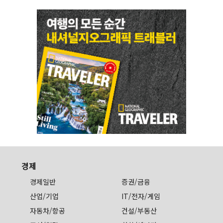
경제
경제일반
증권/금융
산업/기업
IT/전자/게임
자동차/항공
건설/부동산