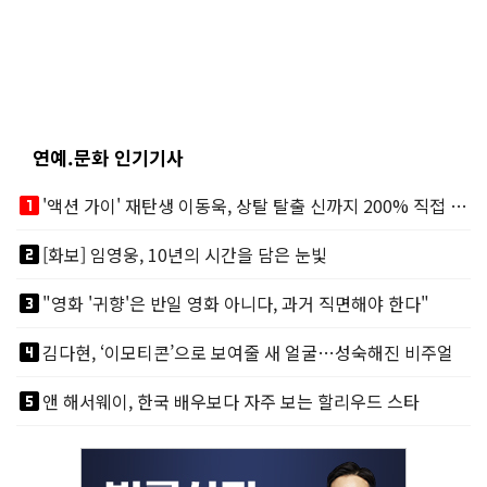
연예.문화 인기기사
looks_one
'액션 가이' 재탄생 이동욱, 상탈 탈출 신까지 200% 직접 소화
looks_two
[화보] 임영웅, 10년의 시간을 담은 눈빛
looks_3
"영화 '귀향'은 반일 영화 아니다, 과거 직면해야 한다"
looks_4
김다현, ‘이모티콘’으로 보여줄 새 얼굴…성숙해진 비주얼
looks_5
앤 해서웨이, 한국 배우보다 자주 보는 할리우드 스타