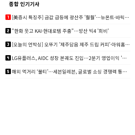
종합 인기기사
looks_one
[美증시 특징주] 금값 급등에 광산주 '훨훨'…뉴몬트·바릭마이닝 주도
looks_two
"한화 웃고 KAI·현대로템 주춤"…방산 빅4 '희비'
looks_3
[오늘의 언박싱] 오뚜기 '제주담음 제주 드립 커피'·아워홈 ‘갓석박지’ 外
looks_4
LG유플러스, AIDC 성장 본궤도 진입…2분기 영업이익 '역대 최대'
looks_5
해외 먹거리 ‘불티’…세븐일레븐, 글로벌 소싱 경쟁력 통했다