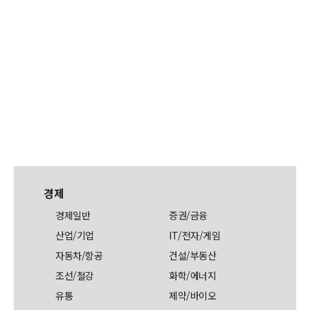
경제
경제일반
증권/금융
산업/기업
IT/전자/게임
자동차/항공
건설/부동산
조선/철강
화학/에너지
유통
제약/바이오