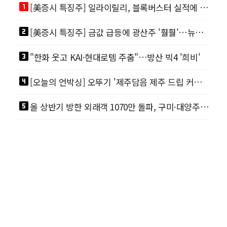
looks_one
[美증시 특징주] 일라이릴리, 블록버스터 실적에 급등…마운자로 매출 폭발
looks_two
[美증시 특징주] 금값 급등에 광산주 '훨훨'…뉴몬트·바릭마이닝 주도
looks_3
"한화 웃고 KAI·현대로템 주춤"…방산 빅4 '희비'
looks_4
[오늘의 언박싱] 오뚜기 '제주담음 제주 드립 커피'·아워홈 ‘갓석박지’ 外
looks_5
올 상반기 방한 외래객 1070만 돌파, 구미·대양주 시장 폭발적 성장