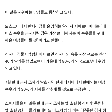
이 같은 시위에는 남성들도 동참하고 있다
.
모스크바에서 란제리점을 운영하는 알리사 사파르디예바는
"
레
이스 속옷을 금지시킬 경우 가장 큰 피해자는 이 속옷들을 구매
해온 여성들이 될 것
"
이라고 말했다
.
러시아 직물사업협회에 따르면 러시아의 속옷 시장 규모는 연간
40
억 달러를 넘었으며 이 가운데 약
80%
가 외국으로부터 수입
되고 있다
.
7
월 판매 금지 조치가 발효되면 현재 러시아에서 판매되는 여성
속옷의 약
90%
가 자취를 감추게 될 것으로 추정된다
.
소비자들은 이 같은 판매 금지 조치는 옛 소련 붕괴 이후 독립한
옛 소련 공화국들의 트레이드 마크처럼 돼 버린
"
잘못된 경제 정