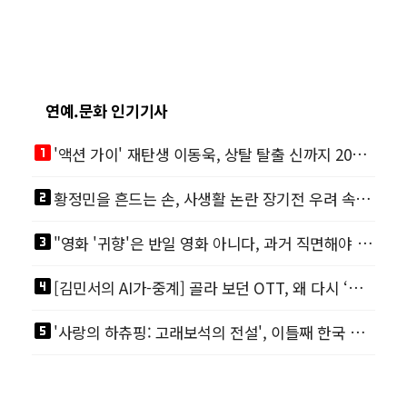
연예.문화 인기기사
looks_one
'액션 가이' 재탄생 이동욱, 상탈 탈출 신까지 200% 직접 소화
looks_two
황정민을 흔드는 손, 사생활 논란 장기전 우려 속 영화계도 리스크
looks_3
"영화 '귀향'은 반일 영화 아니다, 과거 직면해야 한다"
looks_4
[김민서의 AI가-중계] 골라 보던 OTT, 왜 다시 ‘본방 사수’를 부르나
looks_5
'사랑의 하츄핑: 고래보석의 전설', 이틀째 한국 영화 1위