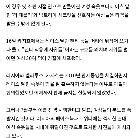
이 경우 옛 소련 시절 면으로 만들어진 여성 속옷보다 레이스 달
린
'
라 페를라
'
와 빅토리아 시크릿을 선호하는 여성들은 타격을
받을 수밖에 없게 된다
.
16
일 카자흐에서는 레이스 달린 팬티 등을 머리에 뒤집어 쓰거
나 들고
"
팬티 착용에 자유를
"
이라는 구호를 외치며 시위를 벌
이던 여성
30
여 명이 경찰에 체포됐다
.
러시아와 벨라루스
,
카자흐는
2010
년 관세동맹을 체결하면서
레이스 달린 속옷이 땀을 잘 흡수하지 않는다는 이유로 이같이
합의했었지만 이제까지 판매 금지는 실행되지 않았었다
.
그러나
7
월부터 이를 전격 시행한다고 발표
,
여성들의 분노를 폭
발시킨 것이다
.
러시아의 페이스북과 트위터에는 섹시한 현대
여성 속옷들을 시대에 뒤떨어진 것으로 묘사한 사진들이 게시되
고 있다
.