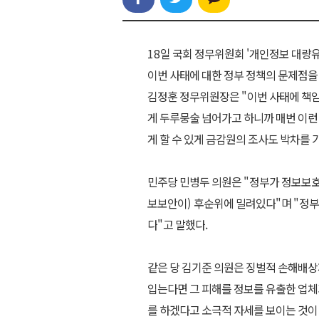
18
일 국회 정무위원회
'
개인정보 대량유
이번 사태에 대한 정부 정책의 문제점
김정훈 정무위원장은
"
이번 사태에 책
게 두루뭉술 넘어가고 하니까 매번 이
게 할 수 있게 금감원의 조사도 박차를 
민주당 민병두 의원은
"
정부가 정보보호
보보안이
)
후순위에 밀려있다
"
며
"
정부
다
"
고 말했다
.
같은 당 김기준 의원은 징벌적 손해배
입는다면 그 피해를 정보를 유출한 업체
를 하겠다고 소극적 자세를 보이는 것