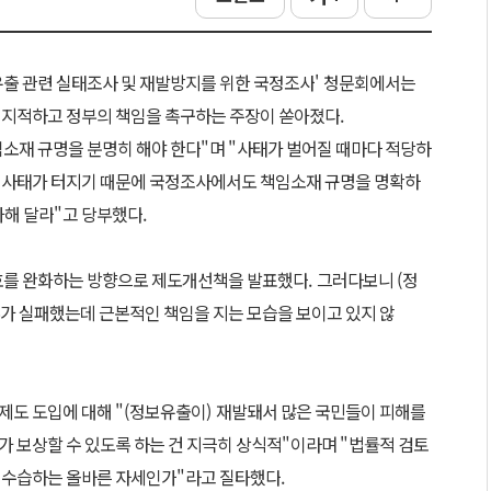
출 관련 실태조사 및 재발방지를 위한 국정조사
'
청문회에서는
을 지적하고 정부의 책임을 촉구하는 주장이 쏟아졌다
.
임소재 규명을 분명히 해야 한다
"
며
"
사태가 벌어질 때마다 적당하
런 사태가 터지기 때문에 국정조사에서도 책임소재 규명을 명확하
가해 달라
"
고 당부했다
.
를 완화하는 방향으로 제도개선책을 발표했다
.
그러다보니
(
정
가 실패했는데 근본적인 책임을 지는 모습을 보이고 있지 않
상제도 도입에 대해
"(
정보유출이
)
재발돼서 많은 국민들이 피해를
가 보상할 수 있도록 하는 건 지극히 상식적
"
이라며
"
법률적 검토
이 수습하는 올바른 자세인가
"
라고 질타했다
.