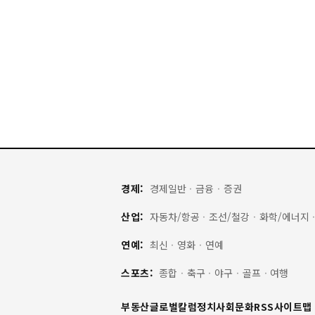
경제:
경제일반
·
금융
·
증권
산업:
자동차/항공
·
조선/철강
·
화학/에너지
연예:
최신
·
영화
·
연예
스포츠:
종합
·
축구
·
야구
·
골프
·
여행
부동산
글로벌
칼럼
정치
사회
문화
RSS
사이트맵