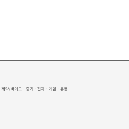
·
제약/바이오
·
중기
·
전자
·
게임
·
유통