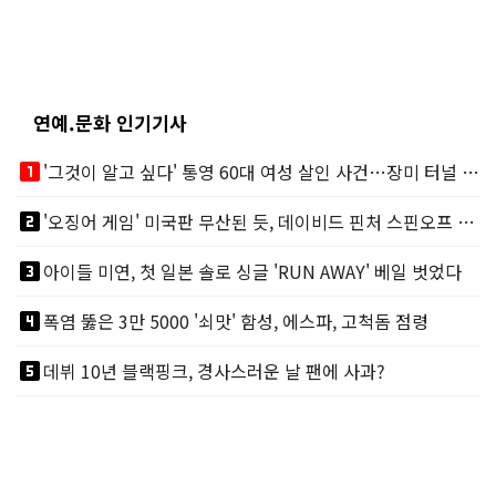
연예.문화 인기기사
looks_one
'그것이 알고 싶다' 통영 60대 여성 살인 사건…장미 터널 아래 킬러, 누구냐 넌?
looks_two
'오징어 게임' 미국판 무산된 듯, 데이비드 핀처 스핀오프 철회
looks_3
아이들 미연, 첫 일본 솔로 싱글 'RUN AWAY' 베일 벗었다
looks_4
폭염 뚫은 3만 5000 '쇠맛' 함성, 에스파, 고척돔 점령
looks_5
데뷔 10년 블랙핑크, 경사스러운 날 팬에 사과?