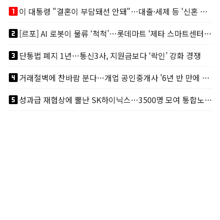
looks_one
이 대통령 "결혼이 부담돼선 안돼"…대출·세제 등 '신혼 걸림돌' 제거
looks_two
[르포] AI 로봇이 물류 ‘척척’…롯데마트 ‘제타 스마트센터’ 가보니
looks_3
단통법 폐지 1년…통신3사, 지원금보다 ‘락인’ 강화 경쟁
looks_4
거래절벽에 찬바람 분다…개업 공인중개사 '6년 반 만에 최저'
looks_5
성과급 재협상에 뿔난 SK하이닉스…3500명 모여 통합노조 띄운다