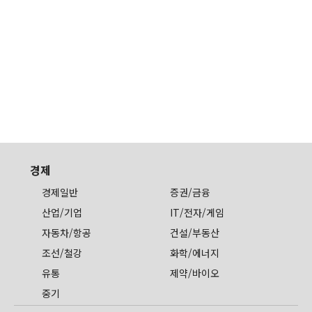
경제
경제일반
증권/금융
산업/기업
IT/전자/게임
자동차/항공
건설/부동산
조선/철강
화학/에너지
유통
제약/바이오
중기