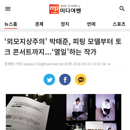
menu
search
뉴스홈
경제
정치
연예
스포츠
‘외모지상주의’ 박태준, 피팅 모델부터 토
크 콘서트까지...‘열일’하는 작가
정재영 기자 | pakes1150@hanmail.net |
수정 2016-09-16 15:32:34