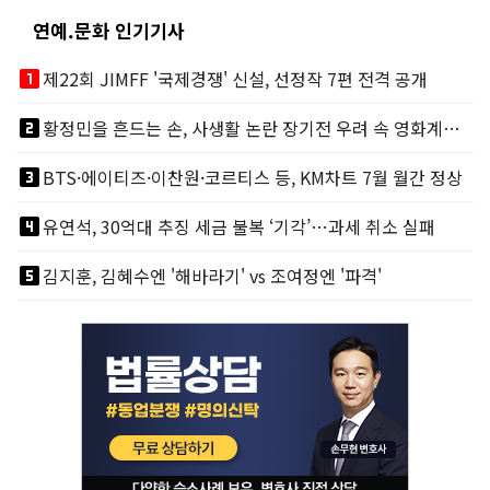
연예.문화 인기기사
looks_one
제22회 JIMFF '국제경쟁' 신설, 선정작 7편 전격 공개
looks_two
황정민을 흔드는 손, 사생활 논란 장기전 우려 속 영화계도 리스크
looks_3
BTS·에이티즈·이찬원·코르티스 등, KM차트 7월 월간 정상
looks_4
유연석, 30억대 추징 세금 불복 ‘기각’…과세 취소 실패
looks_5
김지훈, 김혜수엔 '해바라기' vs 조여정엔 '파격'