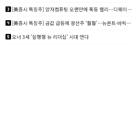
looks_3
[美증시 특징주] 양자컴퓨팅 오랜만에 폭등 랠리…디웨이브·아이온큐 주도
looks_4
[美증시 특징주] 금값 급등에 광산주 '훨훨'…뉴몬트·바릭마이닝 주도
looks_5
오너 3세 '실행형 뉴 리더십' 시대 연다