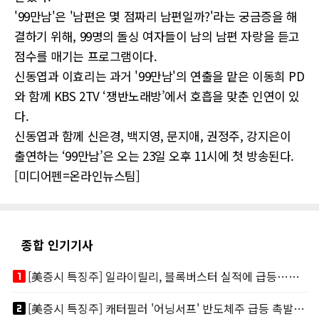
'99만남'은 '남편은 몇 점짜리 남편일까?'라는 궁금증을 해
결하기 위해, 99명의 돌싱 여자들이 남의 남편 자랑을 듣고
점수를 매기는 프로그램이다.
신동엽과 이효리는 과거 '99만남'의 연출을 맡은 이동희 PD
와 함께 KBS 2TV ‘쟁반노래방’에서 호흡을 맞춘 인연이 있
다.
신동엽과 함께 신은경, 백지영, 문지애, 권정주, 강지은이
출연하는 ‘99만남’은 오는 23일 오후 11시에 첫 방송된다.
[미디어펜=온라인뉴스팀]
종합 인기기사
looks_one
[美증시 특징주] 일라이릴리, 블록버스터 실적에 급등…마운자로 매출 폭발
looks_two
[美증시 특징주] 캐터필러 '어닝서프' 반도체주 급등 촉발…"AI 데이터센터 건설 강력"