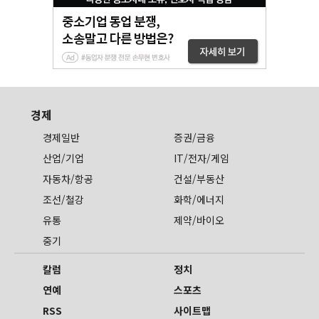
경제
경제일반
증권/금융
산업/기업
IT/전자/게임
자동차/항공
건설/부동산
조선/철강
화학/에너지
유통
제약/바이오
중기
칼럼
정치
연예
스포츠
RSS
사이트맵